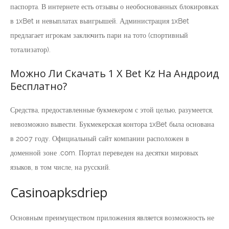
паспорта. В интернете есть отзывы о необоснованных блокировках
в 1xBet и невыплатах выигрышей. Администрация 1xBet
предлагает игрокам заключить пари на тото (спортивный
тотализатор).
Можно Ли Скачать 1 X Bet Kz На Андроид
Бесплатно?
Средства, предоставленные букмекером с этой целью, разумеется,
невозможно вывести. Букмекерская контора 1xBet была основана
в 2007 году. Официальный сайт компании расположен в
доменной зоне .com. Портал переведен на десятки мировых
языков, в том числе, на русский.
Casinoapksdriep
Основным преимуществом приложения является возможность не