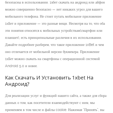
безопасны в использовании. 1хбет скачать на андроид или айфон
можно совершенно безопасно — нет никаких угроз для вашего
мобильного телефона. Не стоит путать мобильное приложение
1хБет и приложение — это разные вещи. Несмотря на то, что оба
эти понятия относятся к мобильных устройствам(смартфон или
планшет), есть принципиальные различия в их использовании.
Давайте подробнее разберем, что такое приложение 1xBet и чем
оно отличается от мобильной версии букмекера. Приложение
1хБет можно скачать на смартфоны с операционной системой
Android 5.0 и новее.
Как Скачать И Установить 1xbet На
Андроид?
Для реализации услуг и функций нашего сайта, а также для сбора
данных о том, как посетители взаимодействуют с ним, мы
применяем в том числе и файлы cookie. Нажимая “Принять”, вы