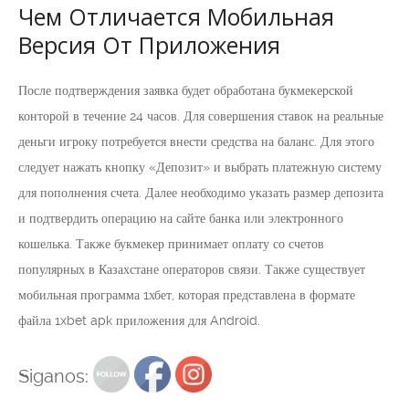
Чем Отличается Мобильная
Версия От Приложения
После подтверждения заявка будет обработана букмекерской
конторой в течение 24 часов. Для совершения ставок на реальные
деньги игроку потребуется внести средства на баланс. Для этого
следует нажать кнопку «Депозит» и выбрать платежную систему
для пополнения счета. Далее необходимо указать размер депозита
и подтвердить операцию на сайте банка или электронного
кошелька. Также букмекер принимает оплату со счетов
популярных в Казахстане операторов связи. Также существует
мобильная программа 1хбет, которая представлена в формате
файла 1xbet apk приложения для Android.
Siganos: