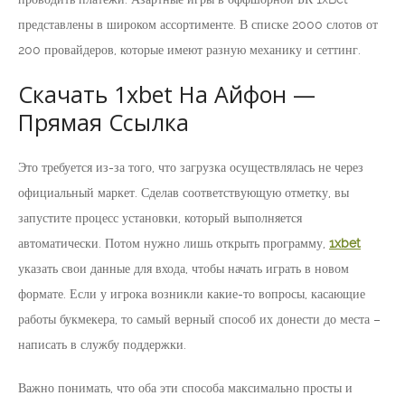
представлены в широком ассортименте. В списке 2000 слотов от
200 провайдеров, которые имеют разную механику и сеттинг.
Скачать 1xbet На Айфон —
Прямая Ссылка
Это требуется из-за того, что загрузка осуществлялась не через
официальный маркет. Сделав соответствующую отметку, вы
запустите процесс установки, который выполняется
автоматически. Потом нужно лишь открыть программу,
1xbet
указать свои данные для входа, чтобы начать играть в новом
формате. Если у игрока возникли какие-то вопросы, касающие
работы букмекера, то самый верный способ их донести до места –
написать в службу поддержки.
Важно понимать, что оба эти способа максимально просты и