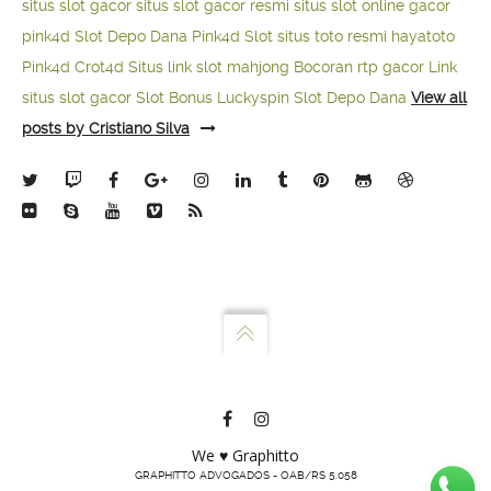
situs slot gacor
situs slot gacor resmi
situs slot online gacor
pink4d
Slot Depo Dana
Pink4d Slot
situs toto resmi
hayatoto
Pink4d
Crot4d
Situs link slot mahjong
Bocoran rtp gacor
Link
situs slot gacor
Slot Bonus Luckyspin
Slot Depo Dana
View all
posts by Cristiano Silva
We ♥ Graphitto
GRAPHITTO ADVOGADOS - OAB/RS 5.058