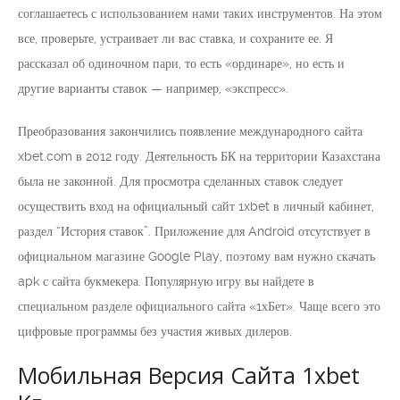
соглашаетесь с использованием нами таких инструментов. На этом
все, проверьте, устраивает ли вас ставка, и сохраните ее. Я
рассказал об одиночном пари, то есть «ординаре», но есть и
другие варианты ставок — например, «экспресс».
Преобразования закончились появление международного сайта
xbet.com в 2012 году. Деятельность БК на территории Казахстана
была не законной. Для просмотра сделанных ставок следует
осуществить вход на официальный сайт 1xbet в личный кабинет,
раздел “История ставок”. Приложение для Android отсутствует в
официальном магазине Google Play, поэтому вам нужно скачать
apk с сайта букмекера. Популярную игру вы найдете в
специальном разделе официального сайта «1хБет». Чаще всего это
цифровые программы без участия живых дилеров.
Мобильная Версия Сайта 1xbet