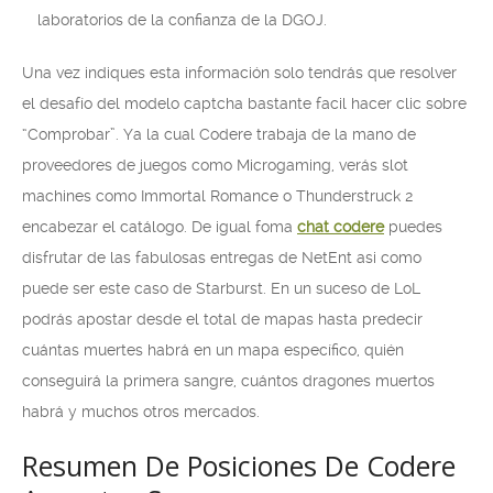
laboratorios de la confianza de la DGOJ.
Una vez indiques esta información solo tendrás que resolver
el desafío del modelo captcha bastante facil hacer clic sobre
“Comprobar”. Ya la cual Codere trabaja de la mano de
proveedores de juegos como Microgaming, verás slot
machines como Immortal Romance o Thunderstruck 2
encabezar el catálogo. De igual foma
chat codere
puedes
disfrutar de las fabulosas entregas de NetEnt asi como
puede ser este caso de Starburst. En un suceso de LoL
podrás apostar desde el total de mapas hasta predecir
cuántas muertes habrá en un mapa específico, quién
conseguirá la primera sangre, cuántos dragones muertos
habrá y muchos otros mercados.
Resumen De Posiciones De Codere