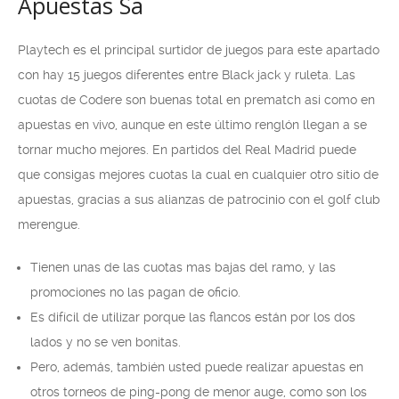
Apuestas Sa
Playtech es el principal surtidor de juegos para este apartado
con hay 15 juegos diferentes entre Black jack y ruleta. Las
cuotas de Codere son buenas total en prematch asi como en
apuestas en vivo, aunque en este último renglón llegan a se
tornar mucho mejores. En partidos del Real Madrid puede
que consigas mejores cuotas la cual en cualquier otro sitio de
apuestas, gracias a sus alianzas de patrocinio con el golf club
merengue.
Tienen unas de las cuotas mas bajas del ramo, y las
promociones no las pagan de oficio.
Es difícil de utilizar porque las flancos están por los dos
lados y no se ven bonitas.
Pero, además, también usted puede realizar apuestas en
otros torneos de ping-pong de menor auge, como son los