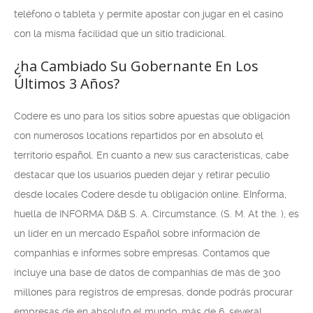
teléfono o tableta y permite apostar con jugar en el casino
con la misma facilidad que un sitio tradicional.
¿ha Cambiado Su Gobernante En Los
Últimos 3 Años?
Codere es uno para los sitios sobre apuestas que obligación
con numerosos locations repartidos por en absoluto el
territorio español. En cuanto a new sus características, cabe
destacar que los usuarios pueden dejar y retirar peculio
desde locales Codere desde tu obligación online. EInforma,
huella de INFORMA D&B S. A. Circumstance. (S. M. At the. ), es
un líder en un mercado Español sobre información de
companhias e informes sobre empresas. Contamos que
incluye una base de datos de companhias de más de 300
millones para registros de empresas, donde podrás procurar
empresas de en absoluto el mundo, más de 6, several