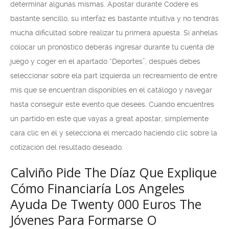
determinar algunas mismas. Apostar durante Codere es
bastante sencillo, su interfaz es bastante intuitiva y no tendrás
mucha dificultad sobre realizar tu primera apuesta. Si anhelas
colocar un pronóstico deberás ingresar durante tu cuenta de
juego y coger en el apartado “Deportes”, después debes
seleccionar sobre ela part izquierda un recreamiento de entre
mis que se encuentran disponibles en el catálogo y navegar
hasta conseguir este evento que desees. Cuando encuentres
un partido en este que vayas a great apostar, simplemente
cara clic en él y selecciona el mercado haciendo clic sobre la
cotización del resultado deseado.
Calviño Pide The Díaz Que Explique
Cómo Financiaría Los Angeles
Ayuda De Twenty 000 Euros The
Jóvenes Para Formarse O