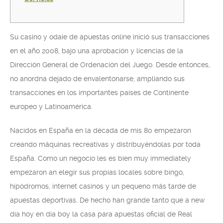
Su casino y odaie de apuestas online inició sus transacciones
en el año 2008, bajo una aprobación y licencias de la
Dirección General de Ordenación del Juego. Desde entonces,
no anordna dejado de envalentonarse, ampliando sus
transacciones en los importantes países de Continente
europeo y Latinoamérica.
Nacidos en España en la década de mis 80 empezaron
creando máquinas recreativas y distribuyéndolas por toda
España. Como un negocio les es bien muy immediately
empezaron an elegir sus propias locales sobre bingo,
hipódromos, internet casinos y un pequeno más tarde de
apuestas deportivas. De hecho han grande tanto que a new
día hoy en día boy la casa para apuestas oficial de Real