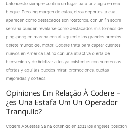
baloncesto siempre contine un lugar para privilegio en ese
bloque. Pero ing margen de estos, otros deportes la cual
aparecen como destacados son rotatorios, con un fin sobre
semana pueden revelarse como destacados mis torneos de
ping-pong en marcha con al siguiente los grandes premios
delete mundo del motor. Codere trata para captar clientes
nuevos en América Latino con una atractiva oferta de
bienvenida y de fidelizar a los ya existentes con numerosas
ofertas y aquí las puedes mirar, promociones, cuotas
mejoradas y sorteos.
Opiniones Em Relação À Codere –
¿es Una Estafa Um Un Operador
Tranquilo?
Codere Apuestas Sa ha obtenido en 2021 los angeles posición