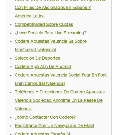
Con Miles De Aficionados En España Y
América Latina
Competitividad Sobre Cuotas
¿tiene Servicio Para Live Streaming?
Codere Apuestas Valencia Sa Sobre
Montserrat (valencia)
Selección De Deportes
Codere App Afin De Android
Codere Apuestas Valencia Social Fear En Font
D’en Carros (la) (valencia)
Teléfonos Y Direcciones De Codere Apuestas
Valencia Sociedad Anonima En La Paese De
Valencia
¿cómo Contactar Con Codere?
Registrarse Con Un Navegador De Móvil
Codere Apuestas España Sl