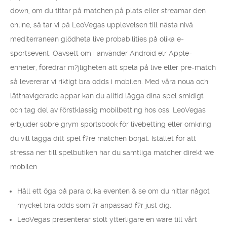
down, om du tittar på matchen på plats eller streamar den
online, så tar vi på LeoVegas upplevelsen till nästa nivå
mediterranean glödheta live probabilities på olika e-
sportsevent. Oavsett om i använder Android elr Apple-
enheter, föredrar m?jligheten att spela på live eller pre-match
så levererar vi riktigt bra odds i mobilen. Med våra noua och
lättnavigerade appar kan du alltid lägga dina spel smidigt
och tag del av förstklassig mobilbetting hos oss. LeoVegas
erbjuder sobre grym sportsbook för livebetting eller omkring
du vill lägga ditt spel f?re matchen börjat. Istället för att
stressa ner till spelbutiken har du samtliga matcher direkt we
mobilen.
Håll ett öga på para olika eventen & se om du hittar något
mycket bra odds som ?r anpassad f?r just dig.
LeoVegas presenterar stolt ytterligare en ware till vårt