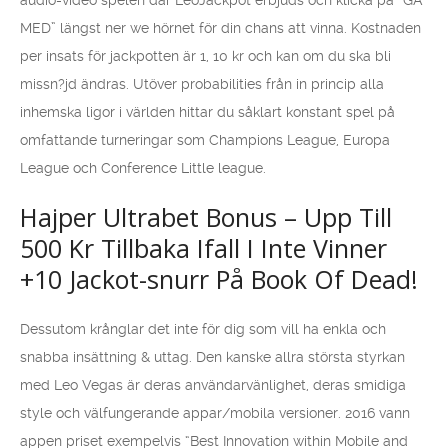
audio-video spelen där LeoJackpot erbjuds och klicka på ”GÅ
MED” längst ner we hörnet för din chans att vinna. Kostnaden
per insats för jackpotten är 1, 10 kr och kan om du ska bli
missn?jd ändras. Utöver probabilities från in princip alla
inhemska ligor i världen hittar du såklart konstant spel på
omfattande turneringar som Champions League, Europa
League och Conference Little league.
Hajper Ultrabet Bonus – Upp Till
500 Kr Tillbaka Ifall I Inte Vinner
+10 Jackot-snurr På Book Of Dead!
Dessutom krånglar det inte för dig som vill ha enkla och
snabba insättning & uttag. Den kanske allra största styrkan
med Leo Vegas är deras användarvänlighet, deras smidiga
style och välfungerande appar/mobila versioner. 2016 vann
appen priset exempelvis “Best Innovation within Mobile and