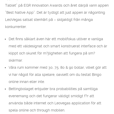
Tablet” på EGR Innovation Awards och året därpå vann appen
”Best Native App”. Det är tydligt att just appen är någonting
LeoVegas satsat stenhårt på – skiljaktigt från många
konkurrenter.
Det finns såklart även här ett mobilfokus utöver e vanliga
med ett väldesignat och smart konstruerat interface och är
klippt och skuret för m?jligheten att fungera på sm?
skärmar.
Våra rum kommer med 30, 75, 80 & 90 bollar, vilket gör att
vi har något för alla spelare, oavsett om du testat Bingo
online innan eller inte.
Bettingbolaget erbjuder bra probabilities på samtliga
evenemang och det fungerar väldigt smidigt f?r att
använda både internet och Leovegas application för att
spela online och through mobilen.