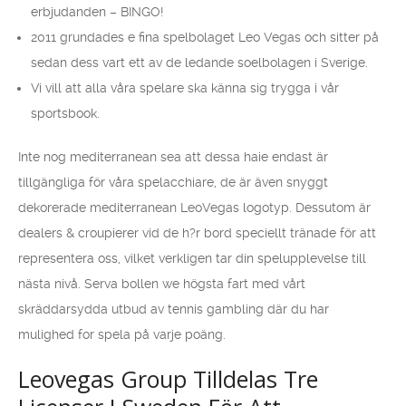
erbjudanden – BINGO!
2011 grundades e fina spelbolaget Leo Vegas och sitter på
sedan dess vart ett av de ledande soelbolagen i Sverige.
Vi vill att alla våra spelare ska känna sig trygga i vår
sportsbook.
Inte nog mediterranean sea att dessa haie endast är
tillgängliga för våra spelacchiare, de är även snyggt
dekorerade mediterranean LeoVegas logotyp. Dessutom är
dealers & croupierer vid de h?r bord speciellt tränade för att
representera oss, vilket verkligen tar din spelupplevelse till
nästa nivå. Serva bollen we högsta fart med vårt
skräddarsydda utbud av tennis gambling där du har
mulighed for spela på varje poäng.
Leovegas Group Tilldelas Tre