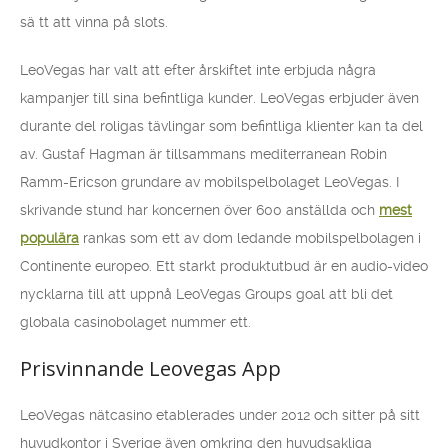
sä tt att vinna på slots.
LeoVegas har valt att efter årskiftet inte erbjuda några
kampanjer till sina befintliga kunder. LeoVegas erbjuder även
durante del roligas tävlingar som befintliga klienter kan ta del
av. Gustaf Hagman är tillsammans mediterranean Robin
Ramm-Ericson grundare av mobilspelbolaget LeoVegas. I
skrivande stund har koncernen över 600 anställda och
mest
populära
rankas som ett av dom ledande mobilspelbolagen i
Continente europeo. Ett starkt produktutbud är en audio-video
nycklarna till att uppnå LeoVegas Groups goal att bli det
globala casinobolaget nummer ett.
Prisvinnande Leovegas App
LeoVegas nätcasino etablerades under 2012 och sitter på sitt
huvudkontor i Sverige även omkring den huvudsakliga