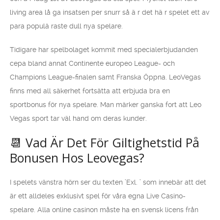
living area lå ga insatsen per snurr så ä r det hä r spelet ett av
para populä raste dull nya spelare.
Tidigare har spelbolaget kommit med specialerbjudanden
cepa bland annat Continente europeo League- och
Champions League-finalen samt Franska Öppna. LeoVegas
finns med all säkerhet fortsätta att erbjuda bra en
sportbonus för nya spelare. Man märker ganska fort att Leo
Vegas sport tar väl hand om deras kunder.
📆 Vad Är Det För Giltighetstid På
Bonusen Hos Leovegas?
I spelets vänstra hörn ser du texten ’Exl. ’ som innebär att det
är ett alldeles exklusivt spel för våra egna Live Casino-
spelare. Alla online casinon måste ha en svensk licens från