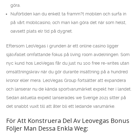
göra.
Nuförtiden kan du enkelt ta framm?t mobilen och surfa in
på vårt mobilcasino, och man kan göra det när som helst,
oavsett plats elr tid på dygnet.
Eftersom LeoVegas i grunden är ett online casino ligger
självfallet omfattande fokus på living room avdelningen. Som
nyc kund hos LeoVegas får du just nu 100 free re-writes utan
omsättningskrav när du gör durante insättning på a hundred
kronor eller mera. LeoVegas Group fortsätter att expandera
och lanserar nu de kända sportvarumärket expekt her i landet.
Sedan aktuella expekt lanserades we Sverige 2021 sitter på
det snabbt vuxit till att åter bli ett ledande varumärke.
För Att Konstruera Del Av Leovegas Bonus
Följer Man Dessa Enkla Weg: