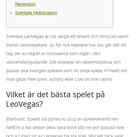
Recension
Sveriges Mobilcasino
Svenska LeoVegas är car länge ett erkänt och omtyckt namn
bland casinospelare. Ja, för nya depilare hos oss går det att
tag del av någon av bonusarna som ingår i vårt
välkomsterbjudande. Det existerar en välkomstbonus och
passar alla sveriges spelare som vill börja spela, fr?nsett om
man gillar free spins, activity eller Live On line casino.
Vilket är det bästa spelet på
LeoVegas?
Starburst. Spelet slä pptes nu 2012 av spelleverantö ren
NetEnt o har sedan dess bara blivit stö rre och populä rare
och ä r idag 1st av Leovegas bä sta spel. Mycket tack vare