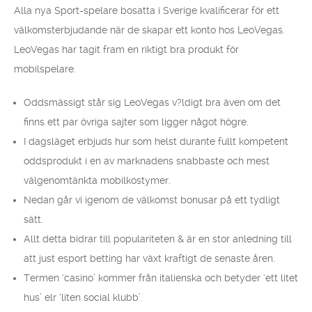
Alla nya Sport-spelare bosatta i Sverige kvalificerar för ett
välkomsterbjudande när de skapar ett konto hos LeoVegas.
LeoVegas har tagit fram en riktigt bra produkt för
mobilspelare.
Oddsmässigt står sig LeoVegas v?ldigt bra även om det
finns ett par övriga sajter som ligger något högre.
I dagsläget erbjuds hur som helst durante fullt kompetent
oddsprodukt i en av marknadens snabbaste och mest
välgenomtänkta mobilkostymer.
Nedan går vi igenom de välkomst bonusar på ett tydligt
sätt.
Allt detta bidrar till populariteten & är en stor anledning till
att just esport betting har växt kraftigt de senaste åren.
Termen ‘casino’ kommer från italienska och betyder ‘ett litet
hus’ elr ‘liten social klubb’.