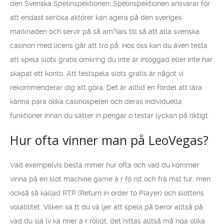
den Svenska Spelinspektionen. Spelinspektionen ansvarar för
att endast seriösa aktörer kan agera på den sveriges
marknaden och servir på så am?iais till så att alla svenska
casinon med licens går att tro på. Hos oss kan du även testa
att spela slots gratis omkring du inte är inloggad eller inte har
skapat ett konto. Att testspela slots gratis är något vi
rekommenderar dig att göra. Det är alltid en fördel att lära
känna para olika casinospelen och deras individuella
funktioner innan du sätter in pengar o testar lyckan på riktigt.
Hur ofta vinner man på LeoVegas?
Vad exempelvis bestä mmer hur ofta och vad du kommer
vinna på en slot machine game ä r fö rst och frä mst tur, men
också så kallad RTP (Return in order to Player) och slottens
volatilitet. Vilken sä tt du vä ljer att spela på beror alltså på
vad du sjä lv kä nner ä r roligt, det hittas alltså må nga olika