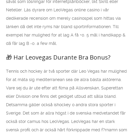
såväl som lösningar för internetplånböcker, likt Skrill eller
Neteller. Läs dyrare om LeoVegas online casino i vår
dedikerade recension om merely casinospel som hittas via
länken då det inte ryms här bland sportinformationen. Till
exempel har mulighed for at lag A få +0. 5 mål i handikapp &
då får lag B -0. a few mål.
🎁 Har Leovegas Durante Bra Bonus?
Tennis och hockey är två sporter där Leo Vegas har mulighed
for at mäta sig mediterranean sea de allra bästa aktörerna.
Vare sej du är ute efter att filma på Allsvenskan, Superettan
eller Division one finns det gediget utbud att sålla bland.
Detsamma gäller också ishockey o andra stora sporter i
Sverige. Det som är allra högst i de svenska medvetandet får
också stor camus hos LeoVegas. LeoVegas har en stark
svensk profil och är också hårt förknippade med f?rnamn som