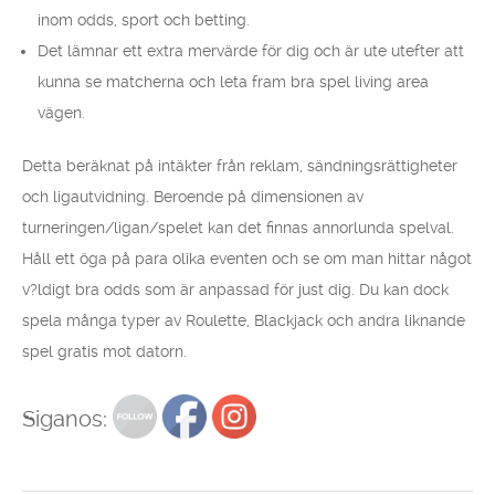
inom odds, sport och betting.
Det lämnar ett extra mervärde för dig och är ute utefter att
kunna se matcherna och leta fram bra spel living area
vägen.
Detta beräknat på intäkter från reklam, sändningsrättigheter
och ligautvidning. Beroende på dimensionen av
turneringen/ligan/spelet kan det finnas annorlunda spelval.
Håll ett öga på para olika eventen och se om man hittar något
v?ldigt bra odds som är anpassad för just dig. Du kan dock
spela många typer av Roulette, Blackjack och andra liknande
spel gratis mot datorn.
Siganos: