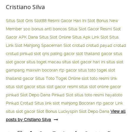
Cristiano Silva
Situs Slot Qris
Slot88 Resmi Gacor Hari Ini
Slot Bonus New
Member 100
bonus anti boncos
Situs Slot Gacor Resmi
Slot
Gacor APK Dana
Situs Slot Online
Situs Apk Link Slot
Situs
Link Slot Mahjong
Spaceman Slot
crot4d
crot4d
pay4d
crot4d
crot4d
pink4d
slot qris paling gacor
slot thailand gacor
situs
slot gacor
situs togel macau
situs slot gacor hari ini
situs slot
gampang maxwin
bocoran rtp gacor
situs toto togel
slot
thailand gacor
Situs Toto Togel Online
slot toto resmi
link
situs slot gacor
situs slot gacor resmi
situs slot online gacor
pink4d
Slot Depo Dana
Pink4d Slot
situs toto resmi
hayatoto
Pink4d
Crot4d
Situs link slot mahjong
Bocoran rtp gacor
Link
situs slot gacor
Slot Bonus Luckyspin
Slot Depo Dana
View all
posts by Cristiano Silva