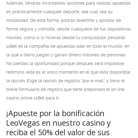
Además, tendrás incontables opciones para realizar apuestas
en prácticamente cualquier deporte, sea cual sea su
modalidad. De esta forma, podrás divertirte y apostar de
forma segura y cómoda, desde cualquiera de tus dispositivos
móviles, como si lo hicieras desde tu computador personal.
1xBet es la compañía de apuestas líder en todo el mundo, en
la que a diario juegan y ganan dinero millones de personas.
No pierdas la oportunidad porque después será imposible
redimirlo, este es el único momento en el que está disponible
la opción. Elige la opción de registro “por e-mail” y llena el
breve formulario de registro que tiene preparado el on line
casino online 1xBet para ti.
¡Apueste por la bonificación
LeoVegas en nuestro casino y
reciba el 50% del valor de sus