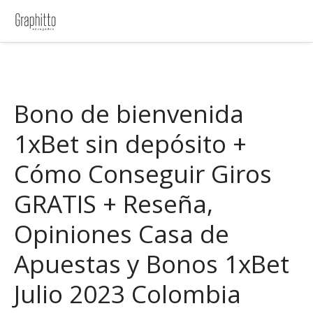
Bono de bienvenida
1xBet sin depósito +
Cómo Conseguir Giros
GRATIS + Reseña,
Opiniones Casa de
Apuestas y Bonos 1xBet
Julio 2023 Colombia