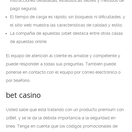
instrucciones detalladas, estadísticas fiables y métodos de
pago seguros.
El tiempo de carga es rápido, sin bloqueos ni dificultades, y
el sitio web muestra las características de calidad y estilo.
La compañía de apuestas 1xbet destaca entre otras casas
de apuestas online.
El equipo de atención al cliente es amable y competente y
puede responder a todas sus preguntas. También puede
ponerse en contacto con el equipo por correo electrónico o
por teléfono.
bet casino
Usted sabe que está tratando con un producto premium con
1xBet, y se le da la debida importancia a la seguridad en
línea. Tenga en cuenta que los códigos promocionales de