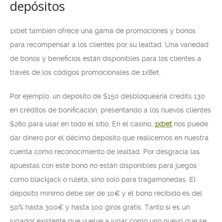
depósitos
1xbet también ofrece una gama de promociones y bonos
para recompensar a los clientes por su lealtad. Una variedad
de bonos y beneficios están disponibles para los clientes a
través de los códigos promocionales de 1xBet.
Por ejemplo, un depósito de $150 desbloquearía credits 130
en créditos de bonificación, presentando a los nuevos clientes
$280 para usar en todo el sitio. En el casino,
1xbet
nos puede
dar dinero por el décimo depósito que realicemos en nuestra
cuenta como reconocimiento de lealtad. Por desgracia las
apuestas con este bono no están disponibles para juegos
como blackjack o ruleta, sino solo para tragamonedas. El
depósito mínimo debe ser de 10€ y el bono recibido es del
50% hasta 300€ y hasta 100 giros gratis. Tanto si es un
jugador existente que vuelve a jugar como uno nuevo que se