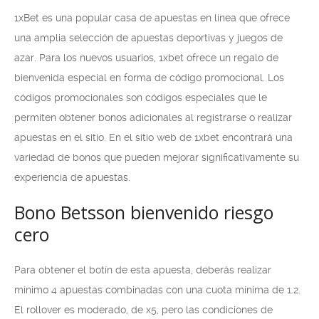
1xBet es una popular casa de apuestas en línea que ofrece
una amplia selección de apuestas deportivas y juegos de
azar. Para los nuevos usuarios, 1xbet ofrece un regalo de
bienvenida especial en forma de código promocional. Los
códigos promocionales son códigos especiales que le
permiten obtener bonos adicionales al registrarse o realizar
apuestas en el sitio. En el sitio web de 1xbet encontrará una
variedad de bonos que pueden mejorar significativamente su
experiencia de apuestas.
Bono Betsson bienvenido riesgo
cero
Para obtener el botín de esta apuesta, deberás realizar
mínimo 4 apuestas combinadas con una cuota mínima de 1.2.
El rollover es moderado, de x5, pero las condiciones de