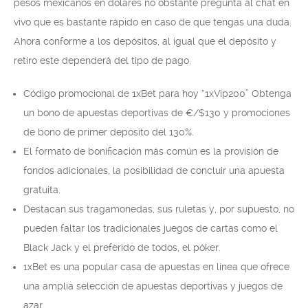
pesos mexicanos en dólares no obstante pregunta al chat en
vivo que es bastante rápido en caso de que tengas una duda.
Ahora conforme a los depósitos, al igual que el depósito y
retiro este dependerá del tipo de pago.
Código promocional de 1xBet para hoy “1xVip200” Obtenga
un bono de apuestas deportivas de €/$130 y promociones
de bono de primer depósito del 130%.
El formato de bonificación más común es la provisión de
fondos adicionales, la posibilidad de concluir una apuesta
gratuita.
Destacan sus tragamonedas, sus ruletas y, por supuesto, no
pueden faltar los tradicionales juegos de cartas como el
Black Jack y el preferido de todos, el póker.
1xBet es una popular casa de apuestas en línea que ofrece
una amplia selección de apuestas deportivas y juegos de
azar.