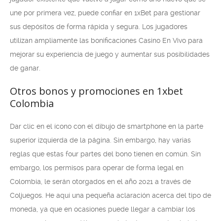
une por primera vez, puede confiar en 1xBet para gestionar
sus depósitos de forma rápida y segura. Los jugadores
utilizan ampliamente las bonificaciones Casino En Vivo para
mejorar su experiencia de juego y aumentar sus posibilidades
de ganar.
Otros bonos y promociones en 1xbet
Colombia
Dar clic en el ícono con el dibujo de smartphone en la parte
superior izquierda de la página. Sin embargo, hay varias
reglas que estas four partes del bono tienen en común. Sin
embargo, los permisos para operar de forma legal en
Colombia, le serán otorgados en el año 2021 a través de
Coljuegos. He aquí una pequeña aclaración acerca del tipo de
moneda, ya que en ocasiones puede llegar a cambiar los