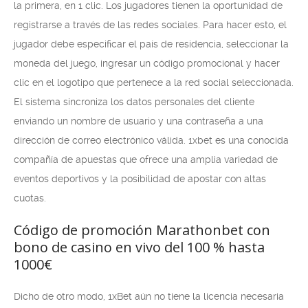
la primera, en 1 clic. Los jugadores tienen la oportunidad de
registrarse a través de las redes sociales. Para hacer esto, el
jugador debe especificar el país de residencia, seleccionar la
moneda del juego, ingresar un código promocional y hacer
clic en el logotipo que pertenece a la red social seleccionada.
El sistema sincroniza los datos personales del cliente
enviando un nombre de usuario y una contraseña a una
dirección de correo electrónico válida. 1xbet es una conocida
compañía de apuestas que ofrece una amplia variedad de
eventos deportivos y la posibilidad de apostar con altas
cuotas.
Código de promoción Marathonbet con
bono de casino en vivo del 100 % hasta
1000€
Dicho de otro modo, 1xBet aún no tiene la licencia necesaria