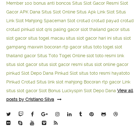
Member 100
bonus anti boncos
Situs Slot Gacor Resmi
Slot
Gacor APK Dana
Situs Slot Online
Situs Apk Link Slot
Situs
Link Slot Mahjong
Spaceman Slot
crot4d
crot4d
pay4d
crot4d
crot4d
pink4d
slot qris paling gacor
slot thailand gacor
situs
slot gacor
situs togel macau
situs slot gacor hari ini
situs slot
gampang maxwin
bocoran rtp gacor
situs toto togel
slot
thailand gacor
Situs Toto Togel Online
slot toto resmi
link
situs slot gacor
situs slot gacor resmi
situs slot online gacor
pink4d
Slot Depo Dana
Pink4d Slot
situs toto resmi
hayatoto
Pink4d
Crot4d
Situs link slot mahjong
Bocoran rtp gacor
Link
situs slot gacor
Slot Bonus Luckyspin
Slot Depo Dana
View all
posts by Cristiano Silva