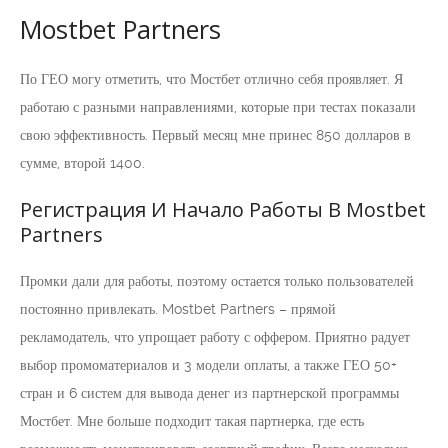
Mostbet Partners
По ГЕО могу отметить, что Мостбет отлично себя проявляет. Я
работаю с разными направлениями, которые при тестах показали
свою эффективность. Первый месяц мне принес 850 долларов в
сумме, второй 1400.
Регистрация И Начало Работы В Mostbet
Partners
Промки дали для работы, поэтому остается только пользователей
постоянно привлекать. Mostbet Partners – прямой
рекламодатель, что упрощает работу с оффером. Приятно радует
выбор промоматериалов и 3 модели оплаты, а также ГЕО 50+
стран и 6 систем для вывода денег из партнерской программы
Мостбет. Мне больше подходит такая партнерка, где есть