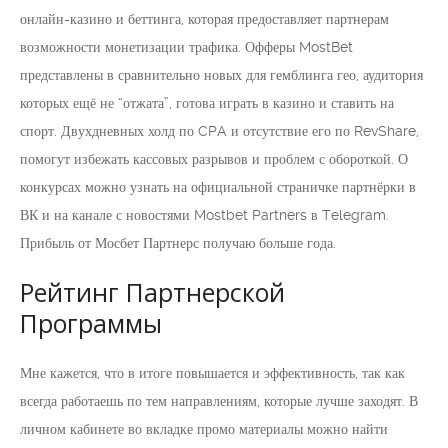
онлайн-казино и беттинга, которая предоставляет партнерам
возможности монетизации трафика. Офферы MostBet
представлены в сравнительно новых для гемблинга гео, аудитория
которых ещё не “отжата”, готова играть в казино и ставить на
спорт. Двухдневных холд по CPA и отсутствие его по RevShare,
помогут избежать кассовых разрывов и проблем с обороткой. О
конкурсах можно узнать на официальной страничке партнёрки в
ВК и на канале с новостями Mostbet Partners в Telegram.
Прибыль от Мосбет Партнерс получаю больше года.
Рейтинг Партнерской
Программы
Мне кажется, что в итоге повышается и эффективность, так как
всегда работаешь по тем направлениям, которые лучше заходят. В
личном кабинете во вкладке промо материалы можно найти