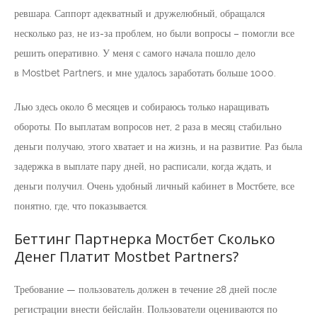
ревшара. Саппорт адекватный и дружелюбный, обращался
несколько раз, не из-за проблем, но были вопросы – помогли все
решить оперативно. У меня с самого начала пошло дело
в Mostbet Partners, и мне удалось заработать больше 1000.
Лью здесь около 6 месяцев и собираюсь только наращивать
обороты. По выплатам вопросов нет, 2 раза в месяц стабильно
деньги получаю, этого хватает и на жизнь, и на развитие. Раз была
задержка в выплате пару дней, но расписали, когда ждать, и
деньги получил. Очень удобный личный кабинет в Мостбете, все
понятно, где, что показывается.
Беттинг Партнерка Мостбет Сколько
Денег Платит Mostbet Partners?
Требование — пользователь должен в течение 28 дней после
регистрации внести бейслайн. Пользователи оцениваются по