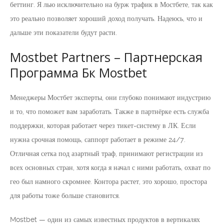
беттинг. Я лью исключительно на бурж трафик в Мостбете, так как
это реально позволяет хороший доход получать. Надеюсь, что и
дальше эти показатели будут расти.
Mostbet Partners – Партнерская
Программа Бк Mostbet
Менеджеры Мостбет эксперты, они глубоко понимают индустрию
и то, что поможет вам заработать. Также в партнёрке есть служба
поддержки, которая работает через тикет-систему в ЛК. Если
нужна срочная помощь, саппорт работает в режиме 24/7.
Отличная сетка под азартный траф, принимают регистрации из
всех основных стран, хотя когда я начал с ними работать, охват по
гео был намного скромнее. Контора растет, это хорошо, простора
для работы тоже больше становится.
Mostbet — один из самых известных продуктов в вертикалях