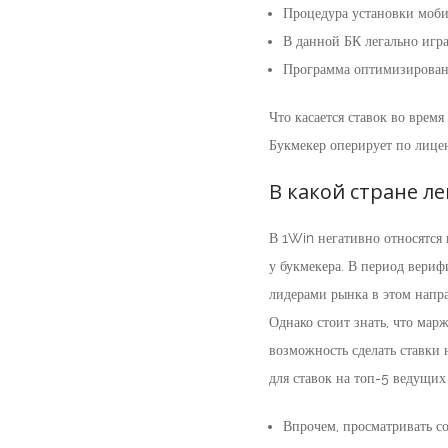
Процедура установки моби
В данной БК легально игра
Программа оптимизирована
Что касается ставок во врем
Букмекер оперирует по лицен
В какой стране ле
В 1Win негативно относятся
у букмекера. В период вериф
лидерами рынка в этом напра
Однако стоит знать, что мар
возможность сделать ставки 
для ставок на топ-5 ведущих
Впрочем, просматривать с