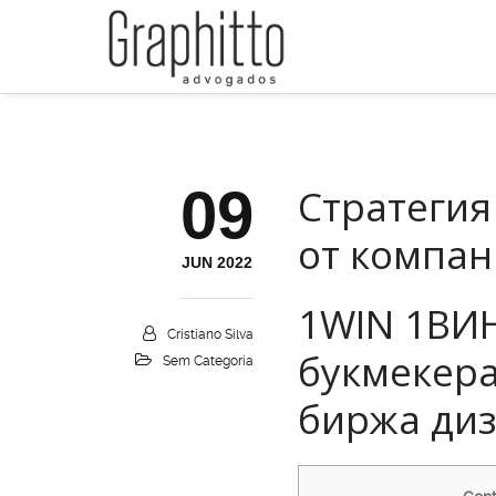
09
Стратегия
от компан
JUN 2022
1WIN 1ВИН
Cristiano Silva
букмекера
Sem Categoria
биржа ди