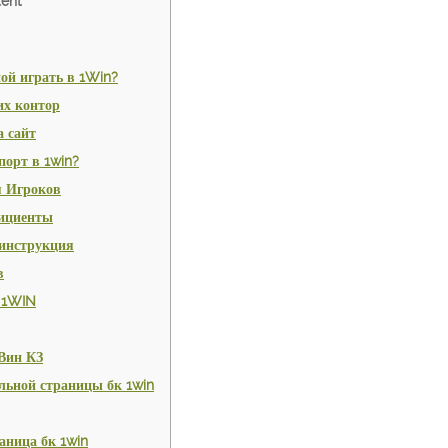
ent
ной играть в 1Win?
их контор
а сайт
порт в 1win?
я Игроков
фициенты
 инструкция
в
 1WIN
Вин КЗ
ьной страницы бк 1win
ница бк 1win