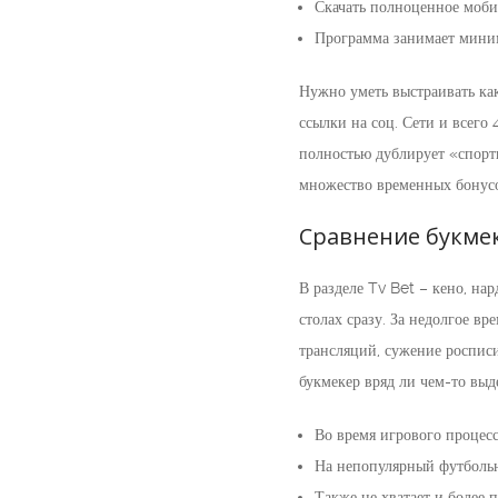
Скачать полноценное моби
Программа занимает миниму
Нужно уметь выстраивать ка
ссылки на соц. Сети и всего
полностью дублирует «спорти
множество временных бонусов
Сравнение букме
В разделе Tv Bet – кено, на
столах сразу. За недолгое вр
трансляций, сужение росписи
букмекер вряд ли чем-то выд
Во время игрового процесс
На непопулярный футбольн
Также не хватает и более