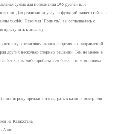
имальная сумма для пополнения 150 рублей или
новенно. Для реализации услуг и функций нашего сайта, а
айлы cookie. Нажимая “Принять”, вы соглашаетесь с
мя приступить к анализу.
ьно неплохую отрисовку иконок спортивных направлений.
ряд других несколько спорных решений. Тем не менее, в
ся без каких-либо проблем, тем более, что компоновка
вин» игроку предлагается сыграть в казино, покер или
ов из Казахстана.
и Азии.