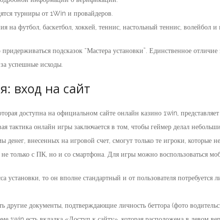
ятся турниры от 1Win и провайдеров.
я на футбол, баскетбол, хоккей, теннис, настольный теннис, волейбол и 
 придерживаться подсказок “Мастера установки”. Единственное отличие з
 за успешные исходы.
я: вход на сайт
оторая доступна на официальном сайте онлайн казино 1win, представляет
я тактика онлайн игры заключается в том, чтобы геймер делал небольш
ы денег, внесенных на игровой счет, смогут только те игроки, которые 
не только с ПК, но и со смартфона. Для игры можно воспользоваться м
сса установки, то он вполне стандартный и от пользователя потребуется 
ь другие документы, подтверждающие личность беттора (фото водительс
ме 1win есть вкладка «Доступ к сайту», которая расположена в левом вер