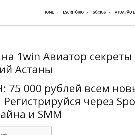
HOME
ESCRITÓRIO
SÓCIOS
ATUAÇÃO E
 на 1win Авиатор секрет
ий Астаны
: 75 000 рублей всем но
 Регистрируйся через Spo
зайна и SMM