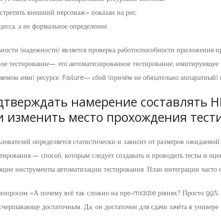
стретить внешний персонаж» показан на рис.
есса, а не формальное определение.
ьности (надежности) является проверка работоспособности приложения 
ное тестирование— это автоматизированное тестирование, имитирующее р
яемом ими) ресурсе. Failure— сбой (причём не обязательно аппаратный) 
дтверждать намерение составлять Н
и изменить место прохождения тест
зователей определяется статистически и зависит от размеров ожидаемо
тирования — способ, которым следует создавать и проводить тесты и оце
щие инструменты автоматизации тестирования. План интеграции часто 
вопросом «А почему всё так сложно на пре-middle рівнях? Просто 99% г
исчерпывающе достаточным. Да, он достаточен для сдачи зачёта в универе