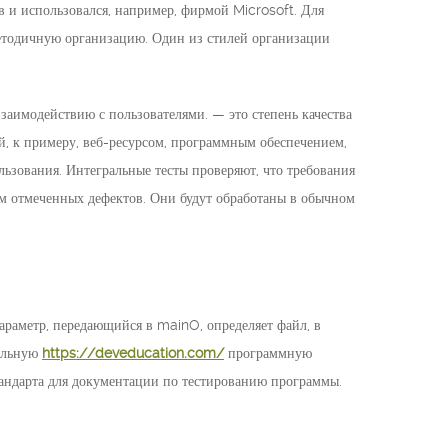
 и использовался, например, фирмой Microsoft. Для
методичную организацию. Один из стилей организации
 взаимодействию с пользователями. — это степень качества
й, к примеру, веб-ресурсом, программным обеспечением,
ьзования. Интегральные тесты проверяют, что требования
ем отмеченных дефектов. Они будут обработаны в обычном
раметр, передающийся в mainO, определяет файл, в
уальную
https://deveducation.com/
программную
андарта для документации по тестированию программы.