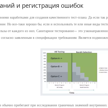
ваний и регистрация ошибок
оими наработками для создания качественного тест-плана. Да если так ра
ние. Но все-таки хорошо бы, если и использовать те или иные виды тест
ьзы от каждого из них. Санитарное тестирование— это узконаправленное 
т согласно заявленным в спецификации требованиям. Является подмножес
и обычно прибегают при исследовании граничных значений внутренних