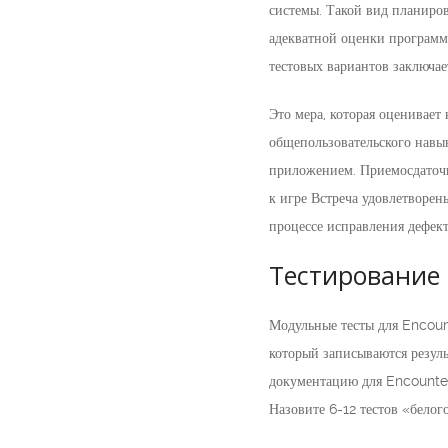
системы. Такой вид планиро
адекватной оценки программ
тестовых вариантов заключае
Это мера, которая оценивает
общепользовательского навык
приложением. Приемосдаточн
к игре Встреча удовлетворе
процессе исправления дефект
Тестирование 
Модульные тесты для Encoun
который записываются резул
документацию для Encounter
Назовите 6-12 тестов «белог