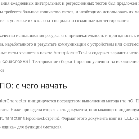
вания ежедневных интегральных и регрессионных тестов был предложен в
ы требуется большое количество тестов, и необходимо использовать их 
тся в упаковке их в классы, специально созданные для тестирования.
 качество использования ресурса, его привлекательность и пригодность к
а, наработанного в результате коммуникации с устройством или системо
ые тесты хранятся в пакете AcceptanceTest и содержат варианты испол
ны couacnoSRS.]. Тестирование сборки 1 прошло успешно, за исключени
ов.
ПО: с чего начать
terCharacter инициируются посредством выполнения метода mainO. Па
ьтаты. Ниже приведена вторая часть документа, описывающего индивид
Character (ПерсонажВстречи). Формат этого документа взят из IEEE-ст
о ящика» для функций (методов).