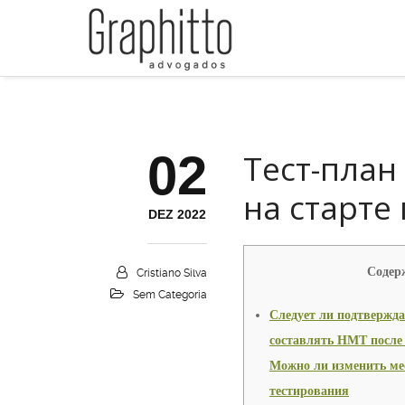
02
Тест-план
на старте
DEZ 2022
Содер
Cristiano Silva
Sem Categoria
Следует ли подтвержда
составлять НМТ после 
Можно ли изменить ме
тестирования