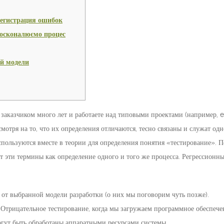
регистрация ошибок
досконалюємо процес
й модели
 заказчиком много лет и работаете над типовыми проектами (например, e
 смотря на то, что их определения отличаются, тесно связаны и служат о
спользуются вместе в теории для определения понятия «тестирование». 
 эти термины как определение одного и того же процесса. Регрессионны
ть от выбранной модели разработки (о них мы поговорим чуть позже).
о Отрицательное тестирование, когда мы загружаем программное обеспе
огут быть обработаны аппаратными ресурсами системы.