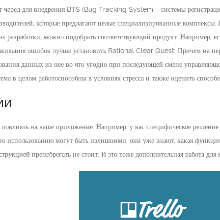
ет черед для внедрения BTS (Bug Tracking System – системы регистрац
зводителей, которые предлагают целые специализированные комплексы. По
х разработки, можно подобрать соответствующий продукт. Например, если
еживания ошибок лучше установить Rational Clear Quest. Причем на пе
зования данных из нее во что угодно при последующей смене управляюще
ема в целом работоспособны в условиях стресса и также оценить способно
ии
овлиять на ваше приложение. Например, у вас специфическое решение, 
по использованию могут быть излишними, они уже знают, какая функция 
струкцией пренебрегать не стоит. И это тоже дополнительная работа для