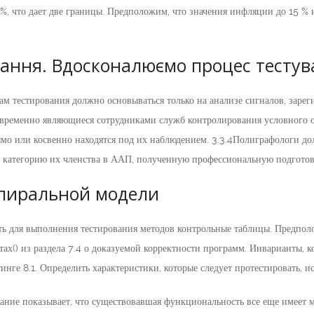
 %, что дает две границы. Предположим, что значения инфляции до 15 %
вання. Вдосконалюємо процес тесту
там тестирования должно основываться только на анализе сигналов, заре
ременно являющиеся сотрудниками служб контролирования условного о
ямо или косвенно находятся под их наблюдением. 3.3.4Полиграфологи до
категорию их членства в ААП, полученную профессиональную подготов
пиральной модели
ть для выполнения тестирования методов контрольные таблицы. Предпол
ах() из раздела 7.4 о доказуемой корректности программ. Инварианты, 
инге 8.1. Определить характеристики, которые следует протестировать, и
ание показывает, что существовавшая функциональность все еще имеет м