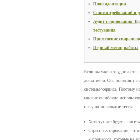
План адаптации
Списки требований и 
Аудит і оцінювання. В
тестування
Применение спирально
Первый месяц работы
Если вы уже сотрудничаете с
достаточно. Оба понятия, не
системы/сервиса. Поэтому и
многие ошибочно используют
нефункциональные тесты.
Хотя тут все будет зависе
Стресс-тестирование – эт
/ процессов, которые не м