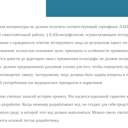
ния интернатуры он должен получить соответствующий сертификат ААП
 самостоятельной работы. 3.6.2Полиграфологам, осуществляющим тести
ение о правдивости ответов тестируемого лица по результатам такого те
рованием, полностью понимают цели, принципы и особенности применени
ается довести до аудитории смысл применения полиграфа, он должен не
г должен предпринимать разумные усилия для того, чтобы определить п
противоречит закону, тестируемому лицу должны быть заданы вопросы в 
об употреблении им медицинских препаратов и наркотиков.
тью учетных записей истории проекта. Что касается идеальной гарантии 
 разработке. Когда инженер разрабатывает код, он создает для себя предс
чную среду, в которой этот код должен выполняться. Можно смело считать
яется основой тестов разработчика.