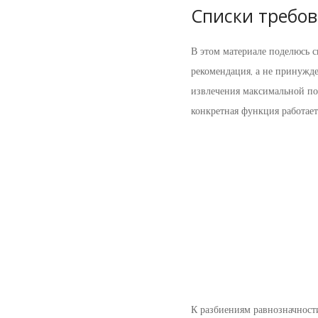
Списки требо
В этом материале поделюсь св
рекомендация, а не принужде
извлечения максимальной пол
конкретная функция работае
К разбиениям равнозначност