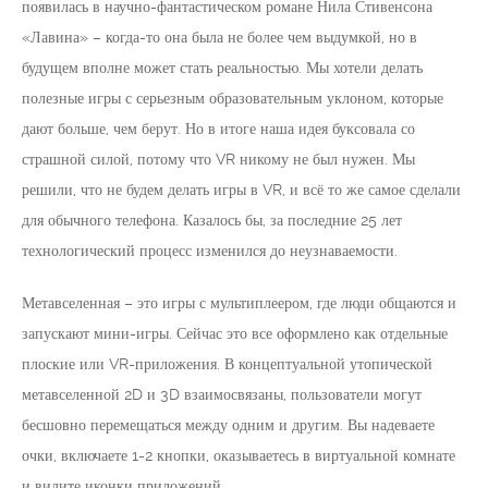
появилась в научно-фантастическом романе Нила Стивенсона
«Лавина» – когда-то она была не более чем выдумкой, но в
будущем вполне может стать реальностью. Мы хотели делать
полезные игры с серьезным образовательным уклоном, которые
дают больше, чем берут. Но в итоге наша идея буксовала со
страшной силой, потому что VR никому не был нужен. Мы
решили, что не будем делать игры в VR, и всё то же самое сделали
для обычного телефона. Казалось бы, за последние 25 лет
технологический процесс изменился до неузнаваемости.
Метавселенная – это игры с мультиплеером, где люди общаются и
запускают мини-игры. Сейчас это все оформлено как отдельные
плоские или VR-приложения. В концептуальной утопической
метавселенной 2D и 3D взаимосвязаны, пользователи могут
бесшовно перемещаться между одним и другим. Вы надеваете
очки, включаете 1-2 кнопки, оказываетесь в виртуальной комнате
и видите иконки приложений.