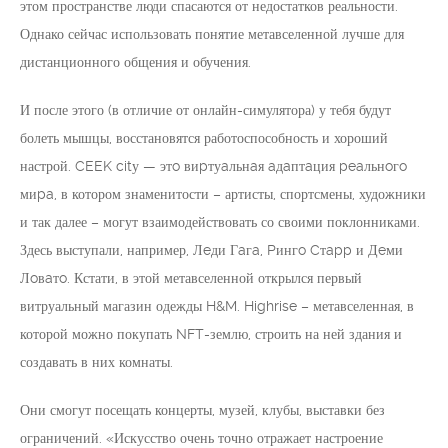
этом пространстве люди спасаются от недостатков реальности.
Однако сейчас использовать понятие метавселенной лучше для
дистанционного общения и обучения.
И после этого (в отличие от онлайн-симулятора) у тебя будут
болеть мышцы, восстановятся работоспособность и хороший
настрой. CEEK citу — этo виpтуaльнaя aдaптaция peaльнoгo
миpa, в котором знаменитости – артисты, спортсмены, художники
и так далее – могут взаимодействовать со своими поклонниками.
Здесь выступали, например, Лeди Гaгa, Pингo Cтapp и Дeми
Лoвaтo. Кстати, в этой метавселенной открылся первый
витруальный магазин одежды H&M. Highrise – метавселенная, в
которой можно покупать NFT-землю, строить на ней здания и
создавать в них комнаты.
Они смогут посещать концерты, музей, клубы, выставки без
ограничений. «Искусство очень точно отражает настроение