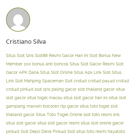
Cristiano Silva
Situs Slot Qris
Slot88 Resmi Gacor Hari Ini
Slot Bonus New
Member 100
bonus anti boncos
Situs Slot Gacor Resmi
Slot
Gacor APK Dana
Situs Slot Online
Situs Apk Link Slot
Situs
Link Slot Mahjong
Spaceman Slot
crot4d
crot4d
pay4d
crot4d
crot4d
pink4d
slot qris paling gacor
slot thailand gacor
situs
slot gacor
situs togel macau
situs slot gacor hari ini
situs slot
gampang maxwin
bocoran rtp gacor
situs toto togel
slot
thailand gacor
Situs Toto Togel Online
slot toto resmi
link
situs slot gacor
situs slot gacor resmi
situs slot online gacor
pink4d
Slot Depo Dana
Pink4d Slot
situs toto resmi
hayatoto