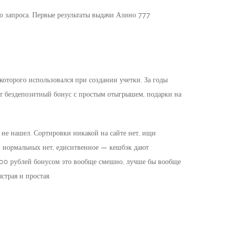
о запроса. Первые результаты выдачи Азино 777
оторого использовался при создании учетки. За годы
т бездепозитный бонус с простым отыгрышем, подарки на
я не нашел. Сортировки никакой на сайте нет, ищи
ов нормальных нет, едиснтвенное — кешбэк дают
 100 рублей бонусом это вообще смешно, лучше бы вообще
страя и простая.