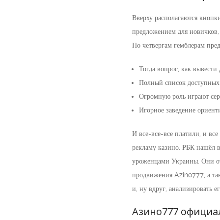
Вверху располагаются кнопки
предложением для новичков,
По четвергам гемблерам пред
Тогда вопрос, как вывести
Полный список доступных с
Огромную роль играют се
Игорное заведение ориент
И все-все-все платили, и вс
рекламу казино. РБК нашёл в
уроженцами Украины. Они от
продвижения Azino777, а так
и, ну вдруг, анализировать 
Азино777 официа