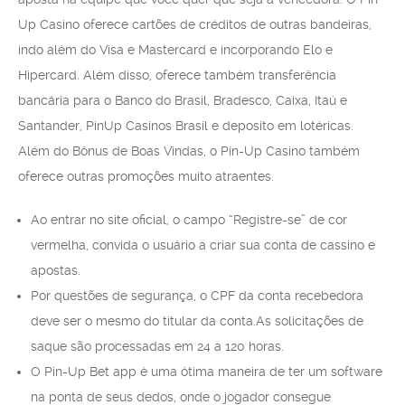
Up Casino oferece cartões de créditos de outras bandeiras,
indo além do Visa e Mastercard e incorporando Elo e
Hipercard. Além disso, oferece também transferência
bancária para o Banco do Brasil, Bradesco, Caixa, Itaú e
Santander, PinUp Casinos Brasil e deposito em lotéricas.
Além do Bônus de Boas Vindas, o Pin-Up Casino também
oferece outras promoções muito atraentes.
Ao entrar no site oficial, o campo “Registre-se” de cor
vermelha, convida o usuário a criar sua conta de cassino e
apostas.
Por questões de segurança, o CPF da conta recebedora
deve ser o mesmo do titular da conta.As solicitações de
saque são processadas em 24 a 120 horas.
O Pin-Up Bet app é uma ótima maneira de ter um software
na ponta de seus dedos, onde o jogador consegue