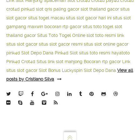
Link Slot Mahjong
Spaceman Slot
crot4d
crot4d
pay4d
crot4d
crot4d
pink4d
slot qris paling gacor
slot thailand gacor
situs
slot gacor
situs togel macau
situs slot gacor hari ini
situs slot
gampang maxwin
bocoran rtp gacor
situs toto togel
slot
thailand gacor
Situs Toto Togel Online
slot toto resmi
link
situs slot gacor
situs slot gacor resmi
situs slot online gacor
pink4d
Slot Depo Dana
Pink4d Slot
situs toto resmi
hayatoto
Pink4d
Crot4d
Situs link slot mahjong
Bocoran rtp gacor
Link
situs slot gacor
Slot Bonus Luckyspin
Slot Depo Dana
View all
posts by Cristiano Silva