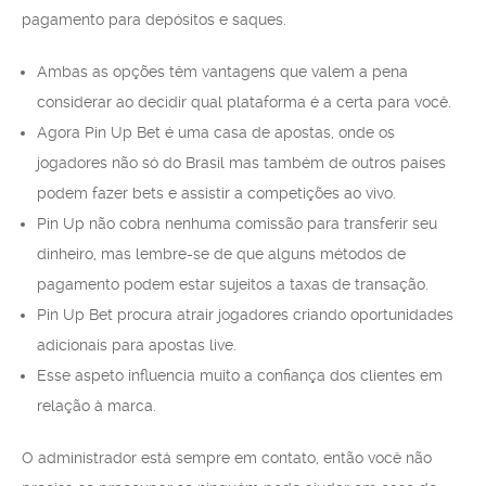
pagamento para depósitos e saques.
Ambas as opções têm vantagens que valem a pena
considerar ao decidir qual plataforma é a certa para você.
Agora Pin Up Bet é uma casa de apostas, onde os
jogadores não só do Brasil mas também de outros países
podem fazer bets e assistir a competições ao vivo.
Pin Up não cobra nenhuma comissão para transferir seu
dinheiro, mas lembre-se de que alguns métodos de
pagamento podem estar sujeitos a taxas de transação.
Pin Up Bet procura atrair jogadores criando oportunidades
adicionais para apostas live.
Esse aspeto influencia muito a confiança dos clientes em
relação à marca.
O administrador está sempre em contato, então você não