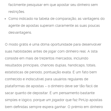
facilmente pesquisar em que apostar seu dinheiro sem
restrições.
Como indicado na tabela de comparação, as vantagens do
agente de apostas superam claramente as suas poucas
desvantagens.
O modo grátis é uma ótima oportunidade para desenvolver
suas habilidades antes de jogar com dinheiro real. A lista
consiste em mais de trezentos mercados, incluindo
resultados principais, chances duplas, handicaps, totais,
estatísticas de período, pontuação exata. É um fato bem
conhecido e indiscutível para usuários regulares de
plataformas de apostas – o dinheiro deve ser tão fácil de
sacar quanto de depositar. É um pensamento bastante
simples e lógico, porque um jogador que faz PinUp apostas
bem definidas sempre espera ganhar. O prêmio em dinheiro