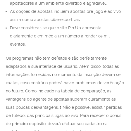
apostadores a um ambiente divertido e agradável.
As opções de apostas incluem apostas pré-jogo e ao vivo,
assim como apostas ciberesportivas.
Deve considerar-se que o site Pin Up apresenta
diariamente e em média um número a rondar os mil
eventos.
Os programas não têm defeitos e são perfeitamente
adaptados à sua interface de usuário. Além disso, todas as
informações fornecidas no momento da inscrição devem ser
exatas, caso contrário poderá haver problemas de verificação
no futuro. Como indicado na tabela de comparação, as
vantagens do agente de apostas superam claramente as
suas poucas desvantagens. ❗️ Não é possível assistir partidas
de futebol das principais ligas ao vivo. Para receber o bônus
de primeiro depósito, deverá efetuar seu cadastro na