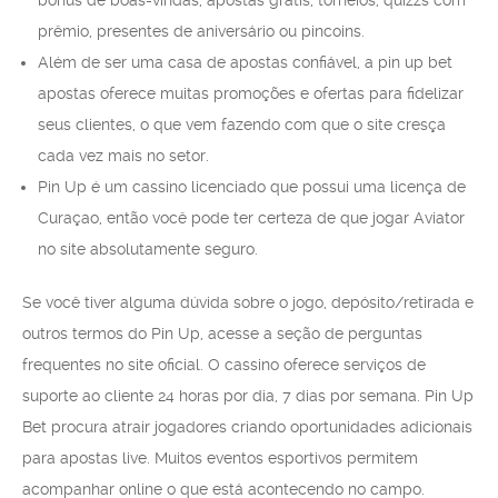
bônus de boas-vindas, apostas grátis, torneios, quizzs com
prêmio, presentes de aniversário ou pincoins.
Além de ser uma casa de apostas confiável, a pin up bet
apostas oferece muitas promoções e ofertas para fidelizar
seus clientes, o que vem fazendo com que o site cresça
cada vez mais no setor.
Pin Up é um cassino licenciado que possui uma licença de
Curaçao, então você pode ter certeza de que jogar Aviator
no site absolutamente seguro.
Se você tiver alguma dúvida sobre o jogo, depósito/retirada e
outros termos do Pin Up, acesse a seção de perguntas
frequentes no site oficial. O cassino oferece serviços de
suporte ao cliente 24 horas por dia, 7 dias por semana. Pin Up
Bet procura atrair jogadores criando oportunidades adicionais
para apostas live. Muitos eventos esportivos permitem
acompanhar online o que está acontecendo no campo.