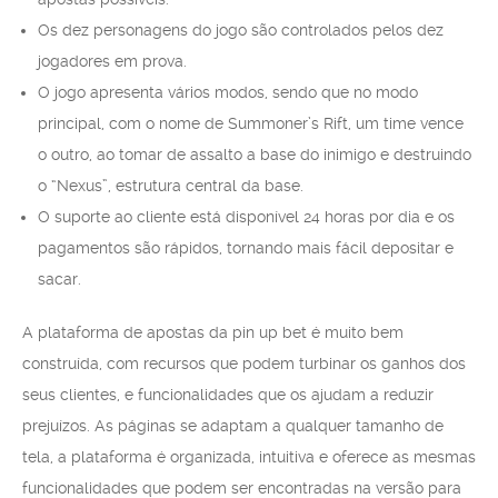
Os dez personagens do jogo são controlados pelos dez
jogadores em prova.
O jogo apresenta vários modos, sendo que no modo
principal, com o nome de Summoner’s Rift, um time vence
o outro, ao tomar de assalto a base do inimigo e destruindo
o “Nexus”, estrutura central da base.
O suporte ao cliente está disponível 24 horas por dia e os
pagamentos são rápidos, tornando mais fácil depositar e
sacar.
A plataforma de apostas da pin up bet é muito bem
construída, com recursos que podem turbinar os ganhos dos
seus clientes, e funcionalidades que os ajudam a reduzir
prejuízos. As páginas se adaptam a qualquer tamanho de
tela, a plataforma é organizada, intuitiva e oferece as mesmas
funcionalidades que podem ser encontradas na versão para