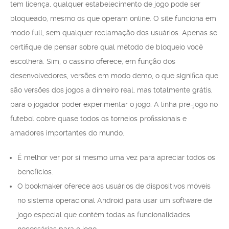
tem licença, qualquer estabelecimento de jogo pode ser
bloqueado, mesmo os que operam online. O site funciona em
modo full, sem qualquer reclamação dos usuários. Apenas se
certifique de pensar sobre qual método de bloqueio você
escolherá. Sim, o cassino oferece, em função dos
desenvolvedores, versões em modo demo, o que significa que
são versões dos jogos a dinheiro real, mas totalmente grátis,
para o jogador poder experimentar o jogo. A linha pré-jogo no
futebol cobre quase todos os torneios profissionais e
amadores importantes do mundo.
É melhor ver por si mesmo uma vez para apreciar todos os
benefícios.
O bookmaker oferece aos usuários de dispositivos móveis
no sistema operacional Android para usar um software de
jogo especial que contém todas as funcionalidades