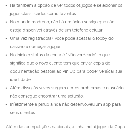
Há também a opção de ver todos os jogos e selecionar os
jogos classificados como favoritos.
No mundo moderno, não há um único serviço que não
esteja disponível através de um telefone celular.
Uma vez registrado(a), você pode acessar o lobby do
cassino e começar a jogar.
No início o status da conta é “Não verificado”, o que
significa que o novo cliente tem que enviar cópia de
documentação pessoal ao Pin Up para poder verificar sua
identidade.
Além disso, às vezes surgem certos problemas e o usuário
não consegue encontrar uma solução.
Infelizmente a pinup ainda não desenvolveu um app para
seus clientes.
Além das competições nacionais, a linha inclui jogos da Copa