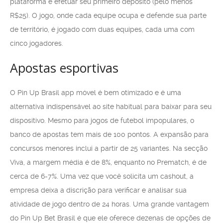
plataforma e efetuar seu primeiro depósito (pelo menos
R$25). O jogo, onde cada equipe ocupa e defende sua parte
de território, é jogado com duas equipes, cada uma com
cinco jogadores.
Apostas esportivas
O Pin Up Brasil app móvel é bem otimizado e é uma
alternativa indispensável ao site habitual para baixar para seu
dispositivo. Mesmo para jogos de futebol impopulares, o
banco de apostas tem mais de 100 pontos. A expansão para
concursos menores inclui a partir de 25 variantes. Na secção
Viva, a margem média é de 8%, enquanto no Prematch, é de
cerca de 6-7%. Uma vez que você solicita um cashout, a
empresa deixa a discrição para verificar e analisar sua
atividade de jogo dentro de 24 horas. Uma grande vantagem
do Pin Up Bet Brasil é que ele oferece dezenas de opções de