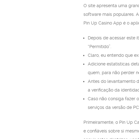
O site apresenta uma gran
software mais populares. A
Pin Up Casino App é o aplic
Depois de acessar este i
“Permitido”.
Claro, eu entendo que exi
Adicione estatísticas de
quem, para não perder 
Antes do levantamento do 
a verificação da identida
Caso não consiga fazer o
serviços da versão de PC
Primeiramente, o Pin Up Ca
e confiáveis sobre si mesm