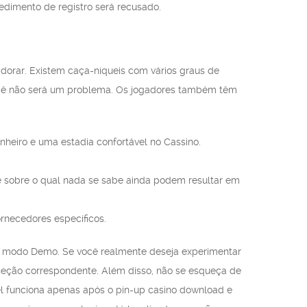
cedimento de registro será recusado.
adorar. Existem caça-níqueis com vários graus de
 você não será um problema. Os jogadores também têm
nheiro e uma estadia confortável no Cassino.
e sobre o qual nada se sabe ainda podem resultar em
rnecedores específicos.
em modo Demo. Se você realmente deseja experimentar
eção correspondente. Além disso, não se esqueça de
el funciona apenas após o pin-up casino download e