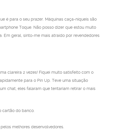
ue é para o seu prazer. Máquinas caça-níqueis são
martphone Toque. Não posso dizer que estou muito
. Em geral, sinto-me mais atraído por revendedores
a clareira 2 vezes! Fiquei muito satisfeito com o
o rapidamente para o Pin Up. Teve uma situação
um chat, eles falaram que tentariam retirar o mais
do cartão do banco.
 pelos melhores desenvolvedores.