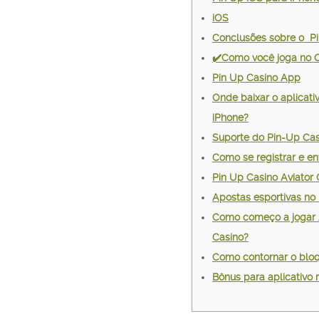
iOS
Conclusões sobre o Pi
✔️Como você joga no C
Pin Up Casino App
Onde baixar o aplicati
iPhone?
Suporte do Pin-Up Cas
Como se registrar e en
Pin Up Casino Aviator
Apostas esportivas no
Como começo a jogar A
Casino?
Como contornar o bloqu
Bônus para aplicativo