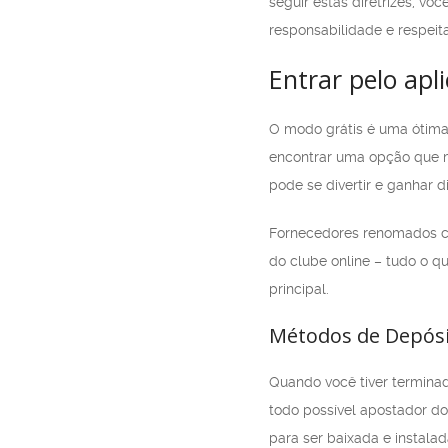
seguir estas diretrizes, v
responsabilidade e respeit
Entrar pelo apli
O modo grátis é uma ótima 
encontrar uma opção que ma
pode se divertir e ganhar d
Fornecedores renomados co
do clube online – tudo o qu
principal.
Métodos de Depósit
Quando você tiver termina
todo possível apostador do
para ser baixada e instala