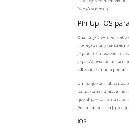
instalação na memória do s
“Versões móveis”.
Pin Up IOS para
Quando já tiver o aplicativ
interação dos jogadores n
jogador for inexperiente, e
jogar. Através de um escrit
utilizador também poderá a
Um daqueles clubes de apo
recebo uma admissão no ca
que algo está sendo espec
Recentemente eu jogo aqui,
iOS