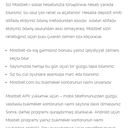
Siz Mostbet-i sosial hesabınızla birləşdirərək hesab yarada
bilərsiniz, bu üsul çox rahat və əlçatandır. Hesaba depozit limiti
istifadə etdiyiniz ödəniş metodundan asılıdır. Adətən istifadə
etdiyiniz ödəniş üsulundan asılı olmayaraq, Mostbet sizin
rahatlığınız üçün pulu çıxaran zaman sizə köçürəcək.
Mostbet-də xoş gəlmisiniz bonusu yalnız qeydiyyat zamanı
seçilə bilər.
Saytımızda həmişə bu gün üçün bir güzgü tapa bilərsiniz.
Siz bu cür oyunlara asanlıqla mərc edə bilərsiniz.
Mostbet.com bu bukmeker kontorunun rəsmi ünvanıdır.
Mostbet APK yükləmək üçün – mobil telefonunuzdan güzgü
vasitəsilə bukmeker kontorunun rəsmi saytına daxil olmalısınız.
Sonra, dərhal proqramı quraşdırmaq istəniləcək. Android üçün
Mosbet proqramı yalnız bukmeker kontorunun rəsmi