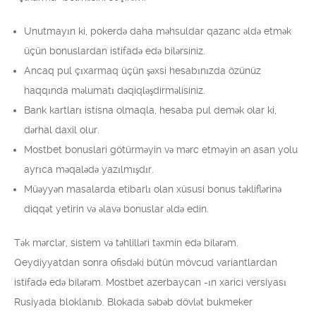
Unutmayın ki, pokerdə daha məhsuldar qazanc əldə etmək
üçün bonuslardan istifadə edə bilərsiniz.
Ancaq pul çıxarmaq üçün şəxsi hesabınızda özünüz
haqqında məlumatı dəqiqləşdirməlisiniz.
Bank kartları istisna olmaqla, hesaba pul demək olar ki,
dərhal daxil olur.
Mostbet bonuslari götürməyin və mərc etməyin ən asan yolu
ayrıca məqalədə yazılmışdır.
Müəyyən masalarda etibarlı olan xüsusi bonus təkliflərinə
diqqət yetirin və əlavə bonuslar əldə edin.
Tək mərclər, sistem və təhlilləri təxmin edə bilərəm.
Qeydiyyatdan sonra ofisdəki bütün mövcud variantlardan
istifadə edə bilərəm. Mostbet azerbaycan -ın xarici versiyası
Rusiyada bloklanıb. Blokada səbəb dövlət bukmeker