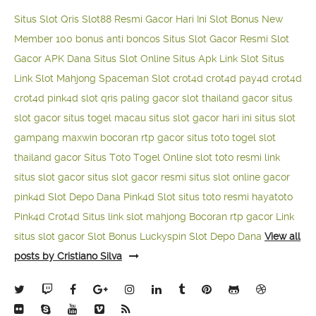
Situs Slot Qris
Slot88 Resmi Gacor Hari Ini
Slot Bonus New
Member 100
bonus anti boncos
Situs Slot Gacor Resmi
Slot
Gacor APK Dana
Situs Slot Online
Situs Apk Link Slot
Situs
Link Slot Mahjong
Spaceman Slot
crot4d
crot4d
pay4d
crot4d
crot4d
pink4d
slot qris paling gacor
slot thailand gacor
situs
slot gacor
situs togel macau
situs slot gacor hari ini
situs slot
gampang maxwin
bocoran rtp gacor
situs toto togel
slot
thailand gacor
Situs Toto Togel Online
slot toto resmi
link
situs slot gacor
situs slot gacor resmi
situs slot online gacor
pink4d
Slot Depo Dana
Pink4d Slot
situs toto resmi
hayatoto
Pink4d
Crot4d
Situs link slot mahjong
Bocoran rtp gacor
Link
situs slot gacor
Slot Bonus Luckyspin
Slot Depo Dana
View all
posts by Cristiano Silva