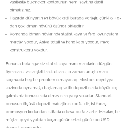
vasitəsilə bukmeker kontorunun rəsmi saytına daxil
olmalısınız.
Hazırda dünyanın ən böyük xətti burada yerləşir, çünki o, 40-
dan çox idman növünü özündə birləşdirir.
Komanda idman növlərində statistikaya və fərdi oyunçulara
mərclər yoxdur, Asiya totali və handikapı yoxdur, mərc
konstruktoru yoxdur.
Bununla belə, əgər siz statistikaya mərc mərclərini düzgün
öyrənsəniz və səriştəli təhlil etsəniz, o zaman uduşlu mərc
seçməkdə heç bir problem olmayacaq. Mostbet qeydiyyat
kazinoda oynamağa başlamaq və ilk depozitinizdə böyük xoş
gəlmisiniz bonusu əldə etməyin ən yaxşı yoludur. Standart
bonusun ölçüsü depozit məbləğinin 100% -dir, istifadəçi
promosyon kodundan istifadə edərsə, bu faiz artır. Məsələn, bir
müştəri qeydiyyatdan keçən günün ertəsi günü 100 USD
depozit qoymuşdur.