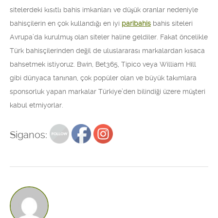
sitelerdeki kısıtlı bahis imkanları ve düşük oranlar nedeniyle
bahisçilerin en çok kullandığı en iyi
paribahis
bahis siteleri
Avrupa’da kurulmuş olan siteler haline geldiler. Fakat öncelikle
Türk bahisçilerinden değil de uluslararası markalardan kısaca
bahsetmek istiyoruz. Bwin, Bet365, Tipico veya William Hill
gibi dünyaca tanınan, çok popüler olan ve büyük takımlara
sponsorluk yapan markalar Türkiye’den bilindiği üzere müşteri
kabul etmiyorlar.
Siganos: