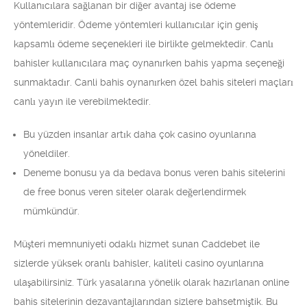
Kullanıcılara sağlanan bir diğer avantaj ise ödeme
yöntemleridir. Ödeme yöntemleri kullanıcılar için geniş
kapsamlı ödeme seçenekleri ile birlikte gelmektedir. Canlı
bahisler kullanıcılara maç oynanırken bahis yapma seçeneği
sunmaktadır. Canli bahis oynanırken özel bahis siteleri maçları
canlı yayın ile verebilmektedir.
Bu yüzden insanlar artık daha çok casino oyunlarına
yöneldiler.
Deneme bonusu ya da bedava bonus veren bahis sitelerini
de free bonus veren siteler olarak değerlendirmek
mümkündür.
Müşteri memnuniyeti odaklı hizmet sunan Caddebet ile
sizlerde yüksek oranlı bahisler, kaliteli casino oyunlarına
ulaşabilirsiniz. Türk yasalarına yönelik olarak hazırlanan online
bahis sitelerinin dezavantajlarından sizlere bahsetmiştik. Bu