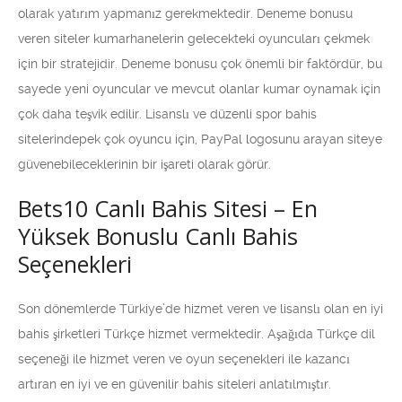
olarak yatırım yapmanız gerekmektedir. Deneme bonusu
veren siteler kumarhanelerin gelecekteki oyuncuları çekmek
için bir stratejidir. Deneme bonusu çok önemli bir faktördür, bu
sayede yeni oyuncular ve mevcut olanlar kumar oynamak için
çok daha teşvik edilir. Lisanslı ve düzenli spor bahis
sitelerindepek çok oyuncu için, PayPal logosunu arayan siteye
güvenebileceklerinin bir işareti olarak görür.
Bets10 Canlı Bahis Sitesi – En
Yüksek Bonuslu Canlı Bahis
Seçenekleri
Son dönemlerde Türkiye’de hizmet veren ve lisanslı olan en iyi
bahis şirketleri Türkçe hizmet vermektedir. Aşağıda Türkçe dil
seçeneği ile hizmet veren ve oyun seçenekleri ile kazancı
artıran en iyi ve en güvenilir bahis siteleri anlatılmıştır.