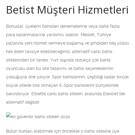
Betist Müşteri Hizmetleri
Bonuslar, üyelerin bahisleri denemelerine veya daha fazla
para kazanmalarına yardımcı olabilir. Melbet, Türkiye
pazarına yeni hizmet vermeye başlamış ve şimdiden beş yıldızı
hak eden tavsiye edebileceğimiz, alternatif canlı bahis
sitelerinden bir tanesi. Yurt dışında oldukça çok bahis
oyuncusu olan bu site tasarımı ve bahis seçeneklerinin
çokluğuyla öne çıkıyor. Spor bahislerinin, çeşitliliği kadar birçok
büyük sitede bile olmayan E-Spor bahislerini bünyesinde
barındırıyor. Elbette canlı bahis siteleri, arasında Elexbet tek
alternatif değildir.
Bütün bunları alabilmek için öncelikle o bahis sitesine üye