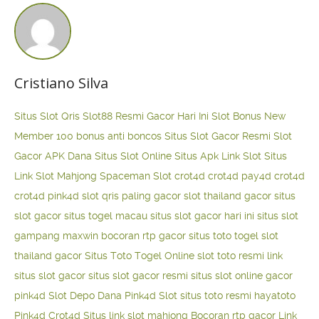
Cristiano Silva
Situs Slot Qris
Slot88 Resmi Gacor Hari Ini
Slot Bonus New
Member 100
bonus anti boncos
Situs Slot Gacor Resmi
Slot
Gacor APK Dana
Situs Slot Online
Situs Apk Link Slot
Situs
Link Slot Mahjong
Spaceman Slot
crot4d
crot4d
pay4d
crot4d
crot4d
pink4d
slot qris paling gacor
slot thailand gacor
situs
slot gacor
situs togel macau
situs slot gacor hari ini
situs slot
gampang maxwin
bocoran rtp gacor
situs toto togel
slot
thailand gacor
Situs Toto Togel Online
slot toto resmi
link
situs slot gacor
situs slot gacor resmi
situs slot online gacor
pink4d
Slot Depo Dana
Pink4d Slot
situs toto resmi
hayatoto
Pink4d
Crot4d
Situs link slot mahjong
Bocoran rtp gacor
Link