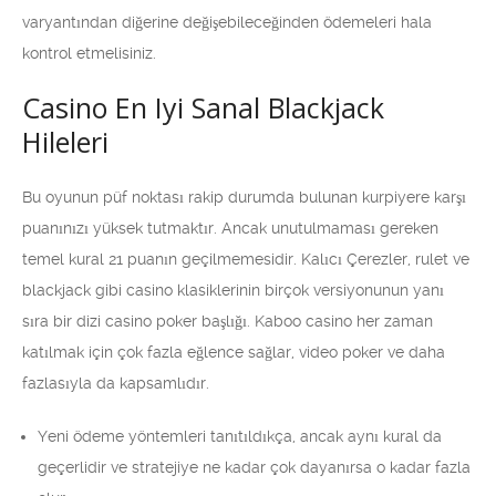
varyantından diğerine değişebileceğinden ödemeleri hala
kontrol etmelisiniz.
Casino En Iyi Sanal Blackjack
Hileleri
Bu oyunun püf noktası rakip durumda bulunan kurpiyere karşı
puanınızı yüksek tutmaktır. Ancak unutulmaması gereken
temel kural 21 puanın geçilmemesidir. Kalıcı Çerezler, rulet ve
blackjack gibi casino klasiklerinin birçok versiyonunun yanı
sıra bir dizi casino poker başlığı. Kaboo casino her zaman
katılmak için çok fazla eğlence sağlar, video poker ve daha
fazlasıyla da kapsamlıdır.
Yeni ödeme yöntemleri tanıtıldıkça, ancak aynı kural da
geçerlidir ve stratejiye ne kadar çok dayanırsa o kadar fazla