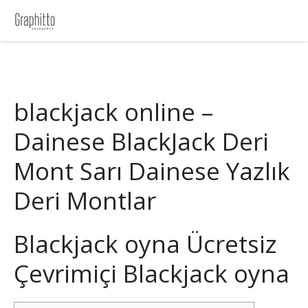
blackjack online –
Dainese BlackJack Deri
Mont Sarı Dainese Yazlık
Deri Montlar
Blackjack oyna Ücretsiz
Çevrimiçi Blackjack oyna