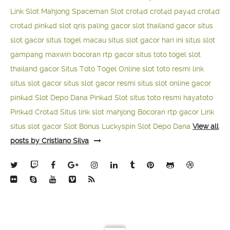
Link Slot Mahjong
Spaceman Slot
crot4d
crot4d
pay4d
crot4d
crot4d
pink4d
slot qris paling gacor
slot thailand gacor
situs
slot gacor
situs togel macau
situs slot gacor hari ini
situs slot
gampang maxwin
bocoran rtp gacor
situs toto togel
slot
thailand gacor
Situs Toto Togel Online
slot toto resmi
link
situs slot gacor
situs slot gacor resmi
situs slot online gacor
pink4d
Slot Depo Dana
Pink4d Slot
situs toto resmi
hayatoto
Pink4d
Crot4d
Situs link slot mahjong
Bocoran rtp gacor
Link
situs slot gacor
Slot Bonus Luckyspin
Slot Depo Dana
View all
posts by Cristiano Silva