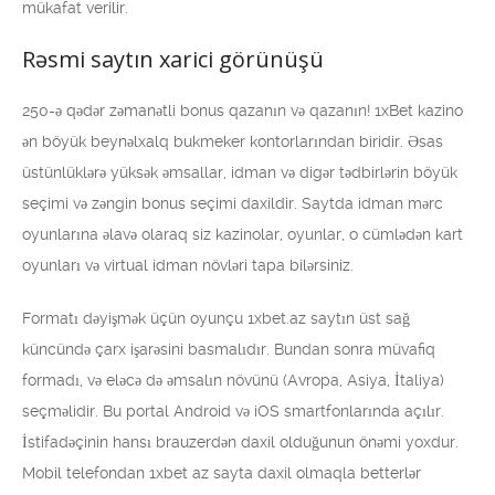
mükafat verilir.
Rəsmi saytın xarici görünüşü
250-ə qədər zəmanətli bonus qazanın və qazanın! 1xBet kazino
ən böyük beynəlxalq bukmeker kontorlarından biridir. Əsas
üstünlüklərə yüksək əmsallar, idman və digər tədbirlərin böyük
seçimi və zəngin bonus seçimi daxildir. Saytda idman mərc
oyunlarına əlavə olaraq siz kazinolar, oyunlar, o cümlədən kart
oyunları və virtual idman növləri tapa bilərsiniz.
Formatı dəyişmək üçün oyunçu 1xbet.az saytın üst sağ
küncündə çarx işarəsini basmalıdır. Bundan sonra müvafiq
formadı, və eləcə də əmsalın növünü (Avropa, Asiya, İtaliya)
seçməlidir. Bu portal Android və iOS smartfonlarında açılır.
İstifadəçinin hansı brauzerdən daxil olduğunun önəmi yoxdur.
Mobil telefondan 1xbet az sayta daxil olmaqla betterlər