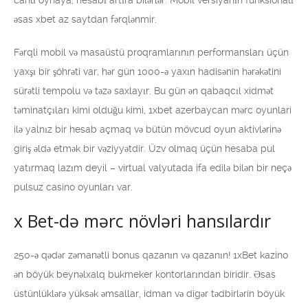
canlı oynaya, hesabı artıra bilərlər. Mobil versiyanın funksionalı
əsas xbet az saytdan fərqlənmir.
Fərqli mobil və masaüstü proqramlarının performansları üçün
yaxşı bir şöhrəti var, hər gün 1000-ə yaxın hadisənin hərəkətini
sürətli tempolu və təzə saxlayır. Bu gün ən qabaqcıl xidmət
təminatçıları kimi olduğu kimi, 1xbet azerbaycan mərc oyunlari
ilə yalnız bir hesab açmaq və bütün mövcud oyun aktivlərinə
giriş əldə etmək bir vəziyyətdir. Üzv olmaq üçün hesaba pul
yatırmaq lazım deyil – virtual valyutada ifa edilə bilən bir neçə
pulsuz casino oyunları var.
x Bet-də mərc növləri hansılardır
250-ə qədər zəmanətli bonus qazanın və qazanın! 1xBet kazino
ən böyük beynəlxalq bukmeker kontorlarından biridir. Əsas
üstünlüklərə yüksək əmsallar, idman və digər tədbirlərin böyük