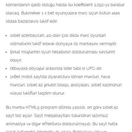
komandanın qalib olduğu halda isə koeffisient 2.252-yə bərabər
olacaq. Bukmeker 1 x bet oyunçulara mərc üçün bütün əsas
iddaa bazarlarını təklif edir.
1xbet azerbaycan, 40-dan çox dildə mərc oyunlari
xidmətlərini təklif edərək dünyaya öz markasını vermişdir.
Şirkət müştərinin oyun hesabının doldurulması xərclərini
ödəyir.
Əlbəyaxa döyüşlər arasında lider təbii ki UFC-dir.
1xBet mobil saytda ziyarətcilərə idman mərcləri, hava
mərcləri, 1xbet az şirkətin bloqu, aksiyaları, 1xbet kazinonun
xüsusi təklifləri təqdim olunur.
Bu mənbə HTML5 proqram dilində yazılıb, on görə 1xbet.az
sayt tez açılır. Sayt meqabaytları tükəndirən lazımsız
animasiya və digər effektlərlə doldurulmayıb. Bu sayt hətta