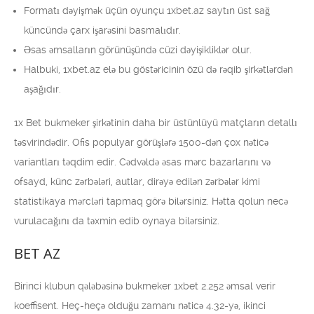
Formatı dəyişmək üçün oyunçu 1xbet.az saytın üst sağ
küncündə çarx işarəsini basmalıdır.
Əsas əmsalların görünüşündə cüzi dəyişikliklər olur.
Halbuki, 1xbet.az elə bu göstəricinin özü də rəqib şirkətlərdən
aşağıdır.
1x Bet bukmeker şirkətinin daha bir üstünlüyü matçların detallı
təsvirindədir. Ofis populyar görüşlərə 1500-dən çox nəticə
variantları təqdim edir. Cədvəldə əsas mərc bazarlarını və
ofsayd, künc zərbələri, autlar, dirəyə edilən zərbələr kimi
statistikaya mərcləri tapmaq görə bilərsiniz. Hətta qolun necə
vurulacağını da təxmin edib oynaya bilərsiniz.
BET AZ
Birinci klubun qələbəsinə bukmeker 1xbet 2.252 əmsal verir
koeffisent. Heç-heçə olduğu zamanı nəticə 4.32-yə, ikinci