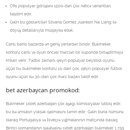
Ofis populyar görüşlərə 1500-dən çox nəticə variantları
təqdim edir.
Gəlin bu göstəriciləri Silvana Gomez Juaresin Na Liang ilə
döyüş detallarıyla müqayisə edək.
Canlı bahis bazarda ən geniş yerlərdən biridir. Bukmeker
kontoru canlı və oyun öncəsi mərcləri bir kuponda birləşdirməyə
imkan verir. Tədbir zamanı qeyri-populyar beysbol oyunu
üçün bu bukmeker kontoru 10-dan çox, qeyri-populyar futbol
oyunu üçün isə 30-dan çox mərc bazarı təklif edir.
bet azerbaycan promokod:
Bukmeker 1xbet azerbaijan çox aşagı komissiyalar tətbiq edir,
bu isə əmsalın yüksək qalmasını təmin edir. Gəlin buna nümunə
olaraq Portuqaliya və İsveçrə yığmalarının matçında baxaq.
Birinci komandanın qələbəsinə 1xbet azerbaijan bukmeker 1.755