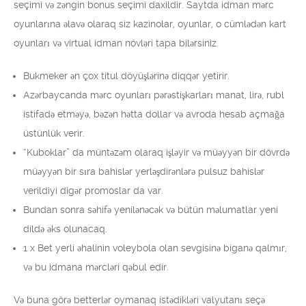
seçimi və zəngin bonus seçimi daxildir. Saytda idman mərc
oyunlarına əlavə olaraq siz kazinolar, oyunlar, o cümlədən kart
oyunları və virtual idman növləri tapa bilərsiniz.
Bukmeker ən çox titul döyüşlərinə diqqər yetirir.
Azərbaycanda mərc oyunları pərəstişkarları manat, lirə, rubl
istifadə etməyə, bəzən hətta dollar və avroda hesab açmağa
üstünlük verir.
“Kuboklar” da müntəzəm olaraq işləyir və müəyyən bir dövrdə
müəyyən bir sıra bahislər yerləşdirənlərə pulsuz bahislər
verildiyi digər promoslar da var.
Bundan sonra səhifə yenilənəcək və bütün məlumatlar yeni
dildə əks olunacaq.
1 x Bet yerli əhalinin voleybola olan sevgisinə biganə qalmır,
və bu idmana mərcləri qəbul edir.
Və buna görə betterlər oymanaq istədikləri valyutanı seçə