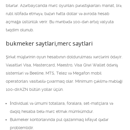
bilərlər. Azərbaycanda mərc oyunları pərəstişkarları manat, lirə,
rubl istifadə etməyə, bəzən hətta dollar və avroda hesab
açmağa üstünlük verir. Bu mənbədə 100-dən artıq valyuta
təqdim olunub.
bukmeker saytlari,merc saytlari
Şirkət müştərinin oyun hesabının doldurulması xərclərini ödəyir.
Vəsaitləri Visa, Mastercard, Maestro, Visa Qiwi Wallet ödəniş
sistemləri və Beeline, MTS, Tele2 və Megafon mobil
operatorları vasitəsilə çıxarmaq olar. Minimum çəkilmə məbləği
100-dirAZN bütün yollar üçün.
İndividual və ümumi totallara, foralara, set-matçlara və
dəqiq hesaba belə mərc etmək mümkümdur.
Bukmeker kontorlarında pul qazanmaq kifayət qədər
problemlidir.