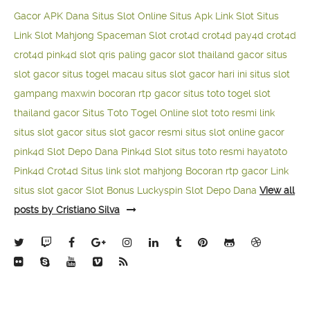
Gacor APK Dana
Situs Slot Online
Situs Apk Link Slot
Situs
Link Slot Mahjong
Spaceman Slot
crot4d
crot4d
pay4d
crot4d
crot4d
pink4d
slot qris paling gacor
slot thailand gacor
situs
slot gacor
situs togel macau
situs slot gacor hari ini
situs slot
gampang maxwin
bocoran rtp gacor
situs toto togel
slot
thailand gacor
Situs Toto Togel Online
slot toto resmi
link
situs slot gacor
situs slot gacor resmi
situs slot online gacor
pink4d
Slot Depo Dana
Pink4d Slot
situs toto resmi
hayatoto
Pink4d
Crot4d
Situs link slot mahjong
Bocoran rtp gacor
Link
situs slot gacor
Slot Bonus Luckyspin
Slot Depo Dana
View all
posts by Cristiano Silva