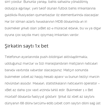
sirri yoxdur. Bununla yanaşı, bahis sahəsinə yönəldilmiş
olduqca ağırlaşır, yəni təklif olunan futbol bahis imkanlarına
gəldikdə Rusiyadan qumarbazlar öz elementlərində olacaqlar.
Hər bir idman azartı həvəskarının MDB ölkələrində ən iri
bukmeker şirkəti olan 1xBet az-ə müraciət edərək, bu və ya digər
oyuna çox sayda mərc qoymaq imkanları vardır.
Şirkətin saytı 1x bet
Telefonun ayarlarında push-bildirişləri aktivləşdirməklə,
udduğunuz mərclər və Sizi maraqlandıran matçların nəticələri
barədə vaxtında xəbərdar olacaqsınız. Matçın sonunda
bukmeker 1xbet.az haqq-hesab aparır və bunun tezliyi mərcin
növündən asılıdır. Məsələn, statistikaların nəticələrini operator –
xBet az daha çox vaxt ərzində təhlil edir. Bukmeker 1 x Bet
müxtəlif ölkələrdə fəaliyyət göstərir. Şirkət öz xbet az saytını
dünyanın 68 dilinə tərcümə edib.1xbet com saytın dilini sağ üst