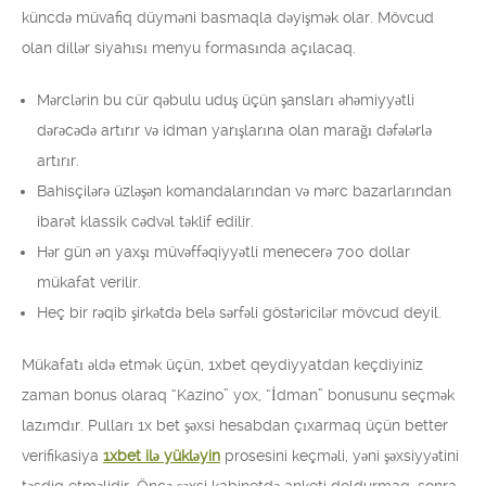
küncdə müvafiq düyməni basmaqla dəyişmək olar. Mövcud
olan dillər siyahısı menyu formasında açılacaq.
Mərclərin bu cür qəbulu uduş üçün şansları əhəmiyyətli
dərəcədə artırır və idman yarışlarına olan marağı dəfələrlə
artırır.
Bahisçilərə üzləşən komandalarından və mərc bazarlarından
ibarət klassik cədvəl təklif edilir.
Hər gün ən yaxşı müvəffəqiyyətli menecerə 700 dollar
mükafat verilir.
Heç bir rəqib şirkətdə belə sərfəli göstəricilər mövcud deyil.
Mükafatı əldə etmək üçün, 1xbet qeydiyyatdan keçdiyiniz
zaman bonus olaraq “Kazino” yox, “İdman” bonusunu seçmək
lazımdır. Pulları 1x bet şəxsi hesabdan çıxarmaq üçün better
verifikasiya
1xbet ilə yükləyin
prosesini keçməli, yəni şəxsiyyətini