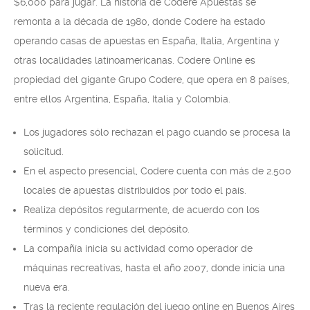
$6,000 para jugar. La historia de Codere Apuestas se
remonta a la década de 1980, donde Codere ha estado
operando casas de apuestas en España, Italia, Argentina y
otras localidades latinoamericanas. Codere Online es
propiedad del gigante Grupo Codere, que opera en 8 países,
entre ellos Argentina, España, Italia y Colombia.
Los jugadores sólo rechazan el pago cuando se procesa la
solicitud.
En el aspecto presencial, Codere cuenta con más de 2.500
locales de apuestas distribuidos por todo el país.
Realiza depósitos regularmente, de acuerdo con los
términos y condiciones del depósito.
La compañía inicia su actividad como operador de
máquinas recreativas, hasta el año 2007, donde inicia una
nueva era.
Tras la reciente regulación del juego online en Buenos Aires