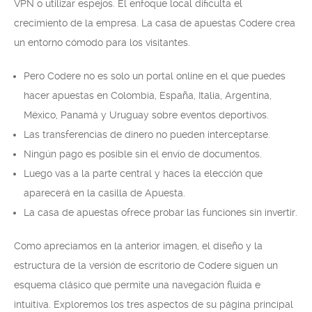
VPN o utilizar espejos. El enfoque local dificulta el
crecimiento de la empresa. La casa de apuestas Codere crea
un entorno cómodo para los visitantes.
Pero Codere no es solo un portal online en el que puedes
hacer apuestas en Colombia, España, Italia, Argentina,
México, Panamá y Uruguay sobre eventos deportivos.
Las transferencias de dinero no pueden interceptarse.
Ningún pago es posible sin el envío de documentos.
Luego vas a la parte central y haces la elección que
aparecerá en la casilla de Apuesta.
La casa de apuestas ofrece probar las funciones sin invertir.
Como apreciamos en la anterior imagen, el diseño y la
estructura de la versión de escritorio de Codere siguen un
esquema clásico que permite una navegación fluida e
intuitiva. Exploremos los tres aspectos de su página principal