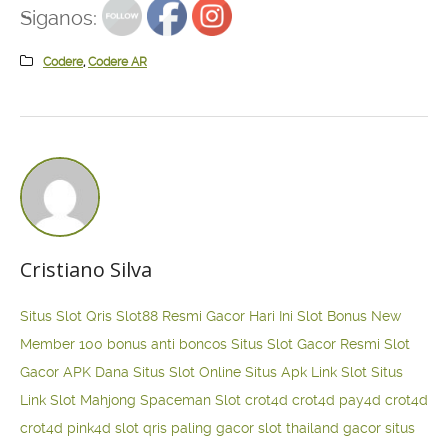
Siganos:
Codere
,
Codere AR
Cristiano Silva
Situs Slot Qris
Slot88 Resmi Gacor Hari Ini
Slot Bonus New
Member 100
bonus anti boncos
Situs Slot Gacor Resmi
Slot
Gacor APK Dana
Situs Slot Online
Situs Apk Link Slot
Situs
Link Slot Mahjong
Spaceman Slot
crot4d
crot4d
pay4d
crot4d
crot4d
pink4d
slot qris paling gacor
slot thailand gacor
situs