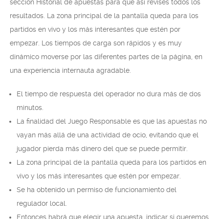
sección Historial de apuestas para que así revises todos los
resultados. La zona principal de la pantalla queda para los
partidos en vivo y los más interesantes que estén por
empezar. Los tiempos de carga son rápidos y es muy
dinámico moverse por las diferentes partes de la página, en
una experiencia internauta agradable.
El tiempo de respuesta del operador no dura más de dos
minutos.
La finalidad del Juego Responsable es que las apuestas no
vayan más allá de una actividad de ocio, evitando que el
jugador pierda más dinero del que se puede permitir.
La zona principal de la pantalla queda para los partidos en
vivo y los más interesantes que estén por empezar.
Se ha obtenido un permiso de funcionamiento del
regulador local.
Entonces habrá que elegir una apuesta, indicar si queremos