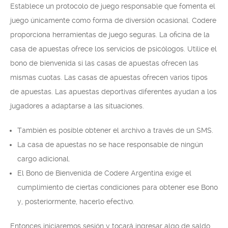
Establece un protocolo de juego responsable que fomenta el
juego únicamente como forma de diversión ocasional. Codere
proporciona herramientas de juego seguras. La oficina de la
casa de apuestas ofrece los servicios de psicólogos. Utilice el
bono de bienvenida si las casas de apuestas ofrecen las
mismas cuotas. Las casas de apuestas ofrecen varios tipos
de apuestas. Las apuestas deportivas diferentes ayudan a los
jugadores a adaptarse a las situaciones.
También es posible obtener el archivo a través de un SMS.
La casa de apuestas no se hace responsable de ningún
cargo adicional.
El Bono de Bienvenida de Codere Argentina exige el
cumplimiento de ciertas condiciones para obtener ese Bono
y, posteriormente, hacerlo efectivo.
Entonces iniciaremos sesión y tocará ingresar algo de saldo