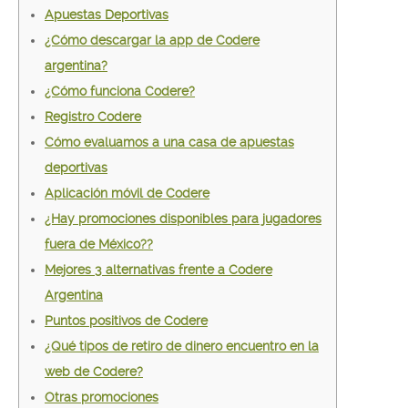
Apuestas Deportivas
¿Cómo descargar la app de Codere
argentina?
¿Cómo funciona Codere?
Registro Codere
Cómo evaluamos a una casa de apuestas
deportivas
Aplicación móvil de Codere
¿Hay promociones disponibles para jugadores
fuera de México??
Mejores 3 alternativas frente a Codere
Argentina
Puntos positivos de Codere
¿Qué tipos de retiro de dinero encuentro en la
web de Codere?
Otras promociones