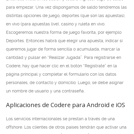
para empezar. Una vez dispongamos de saldo tendremos las
distintas opciones de juego, deportes (que son las apuestas),
en vivo (para apuestas live), casino y ruleta en vivo.
Escogeremos nuestra forma de juego favorita, por ejemplo
Deportes. Entonces habrá que elegir una apuesta, indicar si
queremos jugar de forma sencilla o acumulada, marcar la
cantidad y pulsar en “Realizar Jugada”. Para registrarse en
Codere, hay que hacer clic en el botón “Regístrate” en la
página principal y completar el formulario con los datos
personales, de contacto y domicilio. Luego, se debe asignar
un nombre de usuario y una contraseña.
Aplicaciones de Codere para Android e iOS
Los servicios internacionales se prestan a través de una
offshore. Los clientes de otros países tendrán que activar una