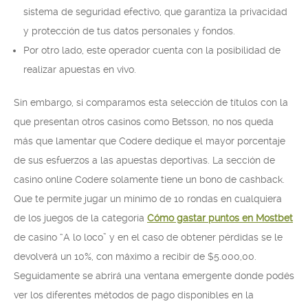
sistema de seguridad efectivo, que garantiza la privacidad
y protección de tus datos personales y fondos.
Por otro lado, este operador cuenta con la posibilidad de
realizar apuestas en vivo.
Sin embargo, si comparamos esta selección de títulos con la
que presentan otros casinos como Betsson, no nos queda
más que lamentar que Codere dedique el mayor porcentaje
de sus esfuerzos a las apuestas deportivas. La sección de
casino online Codere solamente tiene un bono de cashback.
Que te permite jugar un mínimo de 10 rondas en cualquiera
de los juegos de la categoría
Cómo gastar puntos en Mostbet
de casino “A lo loco” y en el caso de obtener pérdidas se le
devolverá un 10%, con máximo a recibir de $5.000,00.
Seguidamente se abrirá una ventana emergente donde podés
ver los diferentes métodos de pago disponibles en la