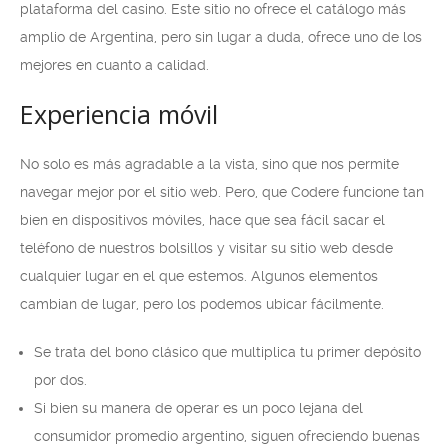
plataforma del casino. Este sitio no ofrece el catálogo más
amplio de Argentina, pero sin lugar a duda, ofrece uno de los
mejores en cuanto a calidad.
Experiencia móvil
No solo es más agradable a la vista, sino que nos permite
navegar mejor por el sitio web. Pero, que Codere funcione tan
bien en dispositivos móviles, hace que sea fácil sacar el
teléfono de nuestros bolsillos y visitar su sitio web desde
cualquier lugar en el que estemos. Algunos elementos
cambian de lugar, pero los podemos ubicar fácilmente.
Se trata del bono clásico que multiplica tu primer depósito
por dos.
Si bien su manera de operar es un poco lejana del
consumidor promedio argentino, siguen ofreciendo buenas