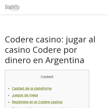
Codere casino: jugar al
casino Codere por
dinero en Argentina
Content
Calidad de la plataforma
Juegos de mesa
Regístrese en el Codere casinos