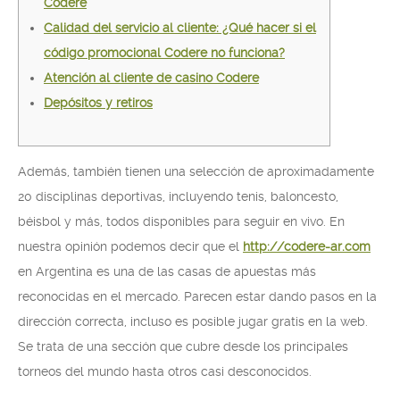
Codere
Calidad del servicio al cliente: ¿Qué hacer si el
código promocional Codere no funciona?
Atención al cliente de casino Codere
Depósitos y retiros
Además, también tienen una selección de aproximadamente
20 disciplinas deportivas, incluyendo tenis, baloncesto,
béisbol y más, todos disponibles para seguir en vivo. En
nuestra opinión podemos decir que el
http://codere-ar.com
en Argentina es una de las casas de apuestas más
reconocidas en el mercado. Parecen estar dando pasos en la
dirección correcta, incluso es posible jugar gratis en la web.
Se trata de una sección que cubre desde los principales
torneos del mundo hasta otros casi desconocidos.