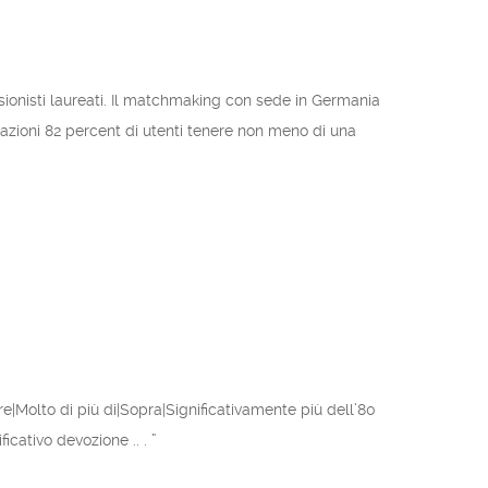
fessionisti laureati. Il matchmaking con sede in Germania
mazioni 82 percent di utenti tenere non meno di una
Oltre|Molto di più di|Sopra|Significativamente più dell’80
cativo devozione .. . ”