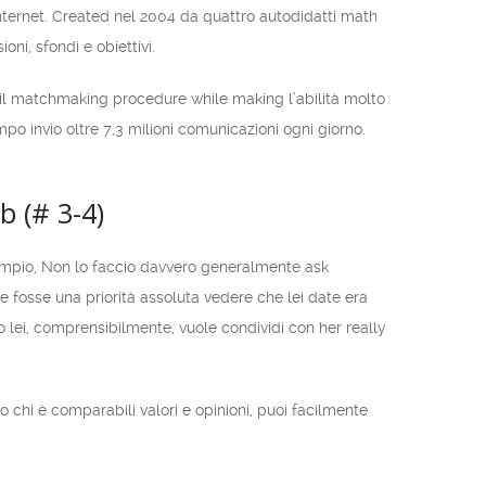
internet. Created nel 2004 da quattro autodidatti math
ni, sfondi e obiettivi.
rm il matchmaking procedure while making l’abilità molto
o invio oltre 7,3 milioni comunicazioni ogni giorno.
b (# 3-4)
sempio, Non lo faccio davvero generalmente ask
 fosse una priorità assoluta vedere che lei date era
 lei, comprensibilmente, vuole condividi con her really
hi è comparabili valori e opinioni, puoi facilmente