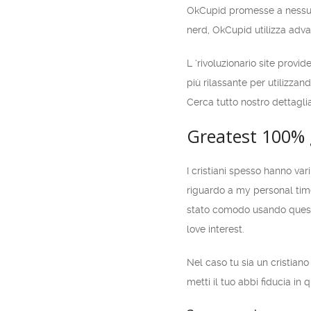
OkCupid promesse a nessun c
nerd, OkCupid utilizza adva
L ‘rivoluzionario site provi
più rilassante per utilizza
Cerca tutto nostro dettaglia
Greatest 100% g
I cristiani spesso hanno v
riguardo a my personal time
stato comodo usando questa 
love interest.
Nel caso tu sia un cristia
metti il ​​tuo abbi fiducia i