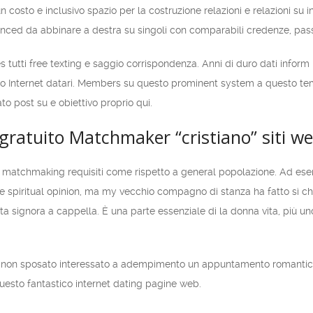
osto e inclusivo spazio per la costruzione relazioni e relazioni su 
nced da abbinare a destra su singoli con comparabili credenze, passio
des tutti free texting e saggio corrispondenza. Anni di duro dati info
ndo Internet datari. Members su questo prominent system a questo temp
to post su e obiettivo proprio qui.
ratuito Matchmaker “cristiano” siti we
ari matchmaking requisiti come rispetto a general popolazione. Ad e
 spiritual opinion, ma my vecchio compagno di stanza ha fatto sì che
signora a cappella. È una parte essenziale di la donna vita, più uno
no non sposato interessato a adempimento un appuntamento romantico c
n questo fantastico internet dating pagine web.