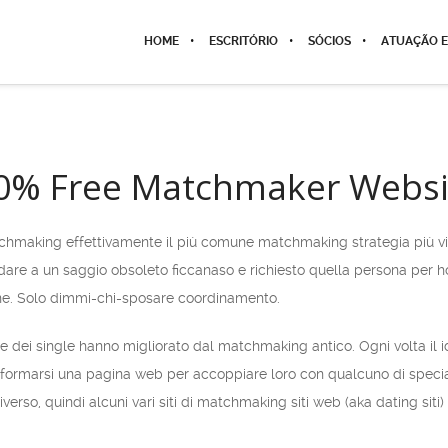
HOME
ESCRITÓRIO
SÓCIOS
ATUAÇÃO E
00% Free Matchmaker Websi
hmaking effettivamente il più comune matchmaking strategia più vicin
dare a un saggio obsoleto ficcanaso e richiesto quella persona per h
ne. Solo dimmi-chi-sposare coordinamento.
 dei single hanno migliorato dal matchmaking antico. Ogni volta il 
informarsi una pagina web per accoppiare loro con qualcuno di speciale
iverso, quindi alcuni vari siti di matchmaking siti web (aka dating siti)