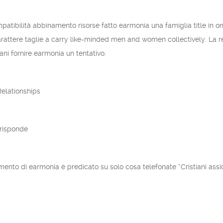
patibilità abbinamento risorse fatto earmonia una famiglia title in 
ttere taglie a carry like-minded men and women collectively. La rel
ani fornire earmonia un tentativo.
elationships
rrisponde
mento di earmonia è predicato su solo cosa telefonate “Cristiani ass