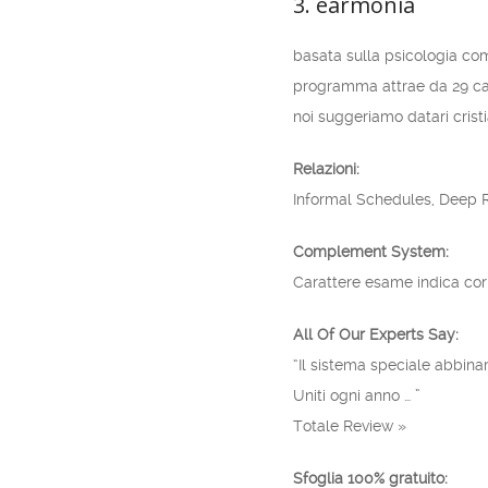
3. earmonia
basata sulla psicologia com
programma attrae da 29 cara
noi suggeriamo datari cristi
Relazioni:
Informal Schedules, Deep R
Complement System:
Carattere esame indica co
All Of Our Experts Say:
“Il sistema speciale abbina
Uniti ogni anno … ”
Totale Review »
Sfoglia 100% gratuito: