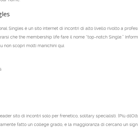
gles
onal Singles è un sito internet di incontri di alto livello rivolto a pro
curarsi che the membership life fare il nome “top-notch Single.” Infor
 tu non scopri molti manichini qui.
s
leader sito di incontri solo per frenetico, solitary specialisti. {Più di|
amente fatto un college grado, e la maggioranza di cercano un signifi