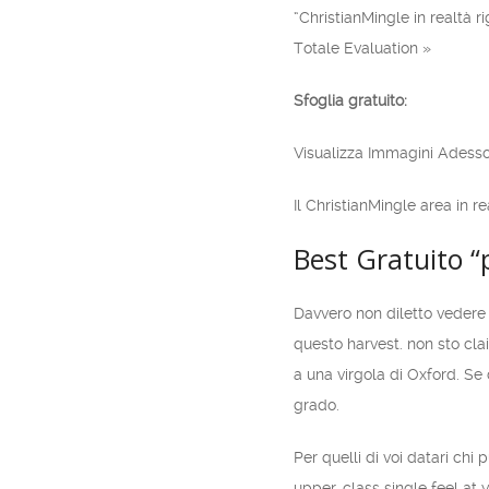
“ChristianMingle in realtà 
Totale Evaluation »
Sfoglia gratuito:
Visualizza Immagini Adess
Il ChristianMingle area in re
Best Gratuito “
Davvero non diletto vedere
questo harvest. non sto cla
a una virgola di Oxford. Se
grado.
Per quelli di voi datari ch
upper-class single feel at 