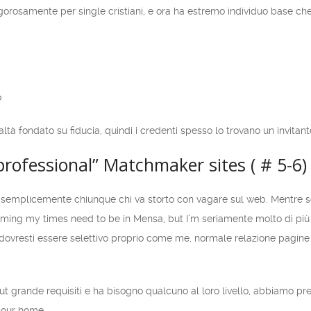
rigorosamente per single cristiani, e ora ha estremo individuo base ch
o
altà fondato su fiducia, quindi i credenti spesso lo trovano un invitant
professional” Matchmaker sites ( # 5-6)
 semplicemente chiunque chi va storto con vagare sul web. Mentre s
iming my times need to be in Mensa, but I’m seriamente molto di più 
 dovresti essere selettivo proprio come me, normale relazione pagine
i put grande requisiti e ha bisogno qualcuno al loro livello, abbiamo 
your home.