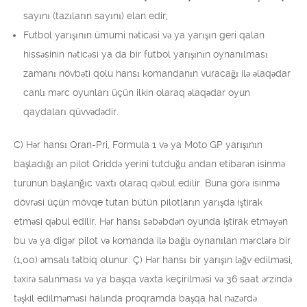
sayını (tazıların sayını) elan edir;
Futbol yarışının ümumi nəticəsi və ya yarışın geri qalan
hissəsinin nəticəsi ya da bir futbol yarışının oynanılması
zamanı növbəti qolu hansı komandanın vuracağı ilə əlaqədar
canlı mərc oyunları üçün ilkin olaraq əlaqədar oyun
qaydaları qüvvədədir.
C) Hər hansı Qran-Pri, Formula 1 və ya Moto GP yarışının
başladığı an pilot Qriddə yerini tutduğu andan etibarən isinmə
turunun başlanğıc vaxtı olaraq qəbul edilir. Buna görə isinmə
dövrəsi üçün mövqe tutan bütün pilotların yarışda iştirak
etməsi qəbul edilir. Hər hansı səbəbdən oyunda iştirak etməyən
bu və ya digər pilot və komanda ilə bağlı oynanılan mərclərə bir
(1,00) əmsalı tətbiq olunur. Ç) Hər hansı bir yarışın ləğv edilməsi,
təxirə salınması və ya başqa vaxta keçirilməsi və 36 saat ərzində
təşkil edilməməsi halında proqramda başqa hal nəzərdə