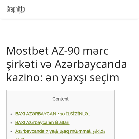
Mostbet AZ-90 mərc
şirkəti və Azərbaycanda
kazino: ən yaxşı seçim
Content
BAXI AZƏRBAYCAN • 10 İLSİZİNLƏ…
BAXI Azərbaycanın filialları
Azərbaycanda 7 yaşlı uşaq müəmmalı şəkildə