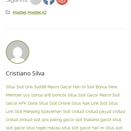
Mostbet
,
Mostbet AZ
Cristiano Silva
Situs Slot Qris
Slot88 Resmi Gacor Hari Ini
Slot Bonus New
Member 100
bonus anti boncos
Situs Slot Gacor Resmi
Slot
Gacor APK Dana
Situs Slot Online
Situs Apk Link Slot
Situs
Link Slot Mahjong
Spaceman Slot
crot4d
crot4d
pay4d
crot4d
crot4d
pink4d
slot qris paling gacor
slot thailand gacor
situs
slot gacor
situs togel macau
situs slot gacor hari ini
situs slot