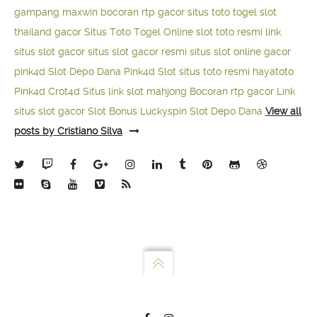
gampang maxwin
bocoran rtp gacor
situs toto togel
slot
thailand gacor
Situs Toto Togel Online
slot toto resmi
link
situs slot gacor
situs slot gacor resmi
situs slot online gacor
pink4d
Slot Depo Dana
Pink4d Slot
situs toto resmi
hayatoto
Pink4d
Crot4d
Situs link slot mahjong
Bocoran rtp gacor
Link
situs slot gacor
Slot Bonus Luckyspin
Slot Depo Dana
View all
posts by Cristiano Silva