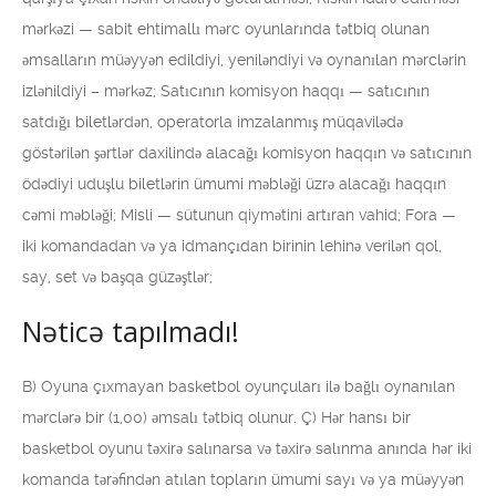
mərkəzi — sabit ehtimallı mərc oyunlarında tətbiq olunan
əmsalların müəyyən edildiyi, yeniləndiyi və oynanılan mərclərin
izlənildiyi – mərkəz; Satıcının komisyon haqqı — satıcının
satdığı biletlərdən, operatorla imzalanmış müqavilədə
göstərilən şərtlər daxilində alacağı komisyon haqqın və satıcının
ödədiyi uduşlu biletlərin ümumi məbləği üzrə alacağı haqqın
cəmi məbləği; Misli — sütunun qiymətini artıran vahid; Fora —
iki komandadan və ya idmançıdan birinin lehinə verilən qol,
say, set və başqa güzəştlər;
Nəticə tapılmadı!
B) Oyuna çıxmayan basketbol oyunçuları ilə bağlı oynanılan
mərclərə bir (1,00) əmsalı tətbiq olunur. Ç) Hər hansı bir
basketbol oyunu təxirə salınarsa və təxirə salınma anında hər iki
komanda tərəfindən atılan topların ümumi sayı və ya müəyyən