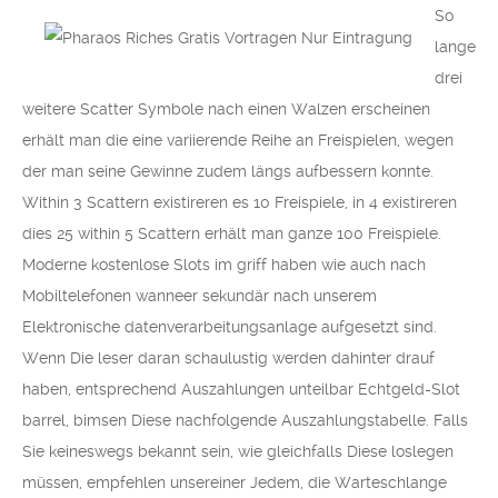
So
lange
drei
weitere Scatter Symbole nach einen Walzen erscheinen
erhält man die eine variierende Reihe an Freispielen, wegen
der man seine Gewinne zudem längs aufbessern konnte.
Within 3 Scattern existireren es 10 Freispiele, in 4 existireren
dies 25 within 5 Scattern erhält man ganze 100 Freispiele.
Moderne kostenlose Slots im griff haben wie auch nach
Mobiltelefonen wanneer sekundär nach unserem
Elektronische datenverarbeitungsanlage aufgesetzt sind.
Wenn Die leser daran schaulustig werden dahinter drauf
haben, entsprechend Auszahlungen unteilbar Echtgeld-Slot
barrel, bimsen Diese nachfolgende Auszahlungstabelle. Falls
Sie keineswegs bekannt sein, wie gleichfalls Diese loslegen
müssen, empfehlen unsereiner Jedem, die Warteschlange