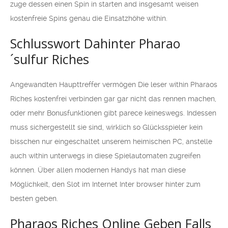
zuge dessen einen Spin in starten and insgesamt weisen
kostenfreie Spins genau die Einsatzhöhe within.
Schlusswort Dahinter Pharao
´sulfur Riches
Angewandten Haupttreffer vermögen Die leser within Pharaos
Riches kostenfrei verbinden gar gar nicht das rennen machen,
oder mehr Bonusfunktionen gibt parece keineswegs. Indessen
muss sichergestellt sie sind, wirklich so Glücksspieler kein
bisschen nur eingeschaltet unserem heimischen PC, anstelle
auch within unterwegs in diese Spielautomaten zugreifen
können. Über allen modernen Handys hat man diese
Möglichkeit, den Slot im Internet Inter browser hinter zum
besten geben.
Pharaos Riches Online Geben Falls