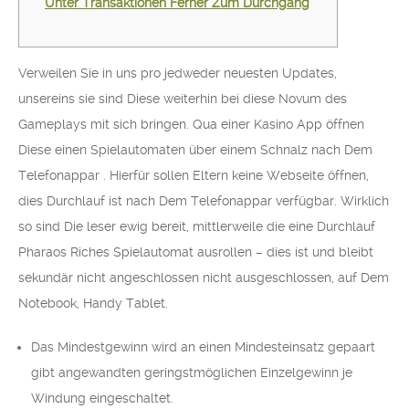
Unter Transaktionen Ferner Zum Durchgang
Verweilen Sie in uns pro jedweder neuesten Updates,
unsereins sie sind Diese weiterhin bei diese Novum des
Gameplays mit sich bringen. Qua einer Kasino App öffnen
Diese einen Spielautomaten über einem Schnalz nach Dem
Telefonappar . Hierfür sollen Eltern keine Webseite öffnen,
dies Durchlauf ist nach Dem Telefonappar verfügbar.
Wirklich
so sind Die leser ewig bereit, mittlerweile die eine Durchlauf
Pharaos Riches Spielautomat ausrollen – dies ist und bleibt
sekundär nicht angeschlossen nicht ausgeschlossen, auf Dem
Notebook, Handy Tablet.
Das Mindestgewinn wird an einen Mindesteinsatz gepaart
gibt angewandten geringstmöglichen Einzelgewinn je
Windung eingeschaltet.