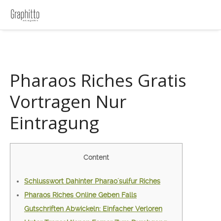
Pharaos Riches Gratis
Vortragen Nur
Eintragung
Content
Schlusswort Dahinter Pharao´sulfur Riches
Pharaos Riches Online Geben Falls
Gutschriften Abwickeln: Einfacher Verloren