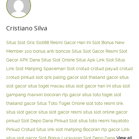
Cristiano Silva
Situs Slot Qris
Slot88 Resmi Gacor Hari Ini
Slot Bonus New
Member 100
bonus anti boncos
Situs Slot Gacor Resmi
Slot
Gacor APK Dana
Situs Slot Online
Situs Apk Link Slot
Situs
Link Slot Mahjong
Spaceman Slot
crot4d
crot4d
pay4d
crot4d
crot4d
pink4d
slot qris paling gacor
slot thailand gacor
situs
slot gacor
situs togel macau
situs slot gacor hari ini
situs slot
gampang maxwin
bocoran rtp gacor
situs toto togel
slot
thailand gacor
Situs Toto Togel Online
slot toto resmi
link
situs slot gacor
situs slot gacor resmi
situs slot online gacor
pink4d
Slot Depo Dana
Pink4d Slot
situs toto resmi
hayatoto
Pink4d
Crot4d
Situs link slot mahjong
Bocoran rtp gacor
Link
situs slot gacor
Slot Bonus Luckyspin
Slot Depo Dana
View all