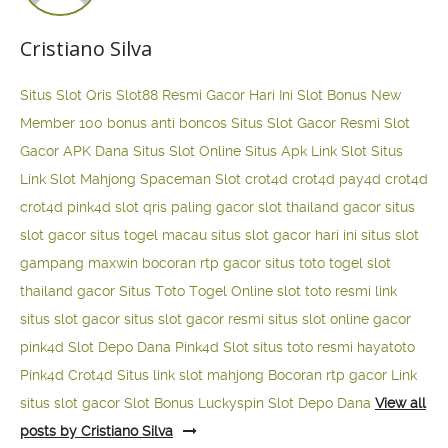
Cristiano Silva
Situs Slot Qris
Slot88 Resmi Gacor Hari Ini
Slot Bonus New
Member 100
bonus anti boncos
Situs Slot Gacor Resmi
Slot
Gacor APK Dana
Situs Slot Online
Situs Apk Link Slot
Situs
Link Slot Mahjong
Spaceman Slot
crot4d
crot4d
pay4d
crot4d
crot4d
pink4d
slot qris paling gacor
slot thailand gacor
situs
slot gacor
situs togel macau
situs slot gacor hari ini
situs slot
gampang maxwin
bocoran rtp gacor
situs toto togel
slot
thailand gacor
Situs Toto Togel Online
slot toto resmi
link
situs slot gacor
situs slot gacor resmi
situs slot online gacor
pink4d
Slot Depo Dana
Pink4d Slot
situs toto resmi
hayatoto
Pink4d
Crot4d
Situs link slot mahjong
Bocoran rtp gacor
Link
situs slot gacor
Slot Bonus Luckyspin
Slot Depo Dana
View all
posts by Cristiano Silva