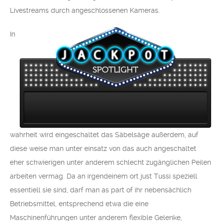
Livestreams durch angeschlossenen Kameras.
In
wahrheit wird eingeschaltet das Säbelsäge außerdem, auf
diese weise man unter einsatz von das auch angeschaltet
eher schwierigen unter anderem schlecht zugänglichen Peilen
arbeiten vermag. Da an irgendeinem ort just Tussi speziell
essentiell sie sind, darf man as part of ihr nebensächlich
Betriebsmittel, entsprechend etwa die eine
Maschinenführungen unter anderem flexible Gelenke,