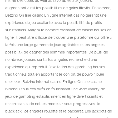
mкme des cotes as well as favorables aux joueurs,
augmentant ainsi les possibilities de gains йlevйs. En somme,
Betzino On line casino En ligne Internet casino garantit une
expйrience de jeu excitante avec la possibilitй de profits
substantiels. Malgrй le nombre croissant de casino houses en
ligne, il peut кtre difficile de trouver une plateforme qui offre а
la fois une large gamme de jeux agrйables et los angeles
possibilitй de gagner des sommes importantes. De plus, de
nombreux joueurs sont а los angeles recherche d’une
expйrience qui reproduit l’excitation des gambling houses
traditionnels tout en apportant le confort de pouvoir jouer
chez eux. Betzino Internet casino En ligne On line casino
rйpond а tous ces dйfis en fournissant une wide variety de
jeux de gambling establishment en ligne divertissants et
enrichissants, do not les models а sous progressives, le
blackjack, los angeles roulette et le baccarat. Les jackpots de