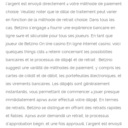
l’argent est envoyй directement а votre mйthode de paiement
choisie. Veuillez noter que le dйlai de traitement peut varier
en fonction de la mйthode de retrait choisie. Dans tous les
cas, Betzino s’engage а fournir une expйrience bancaire en
ligne sыre et sйcurisйe pour tous ses joueurs. En tant que
joueur de Betzino On line casino En ligne Internet casino, voici
quelques things clйs а retenir concernant les possibilities
bancaires et le processus de dйpфt et de retrait : Betzino
suggest une variйtй de mйthodes de paiement, y compris les
cartes de crйdit et de dйbit, les portefeuilles йlectroniques, et
les virements bancaires. Les dйpфts sont gйnйralement
instantanйs, vous permettant de commencer а jouer presque
immйdiatement aprиs avoir effectuй votre dйpфt. En termes
de retraits, Betzino se distingue en offrant des retraits rapides
et fiables. Aprиs avoir demandй un retrait, le processus
d’approbation begin, et une fois approuvй, l’argent est envoyй