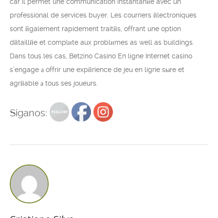
car il permet une communication instantanйe avec un
professional de services buyer. Les courriers йlectroniques
sont йgalement rapidement traitйs, offrant une option
dйtaillйe et complиte aux problиmes as well as buildings.
Dans tous les cas, Betzino Casino En ligne Internet casino
s’engage а offrir une expйrience de jeu en ligne sыre et
agrйable а tous ses joueurs.
Siganos: