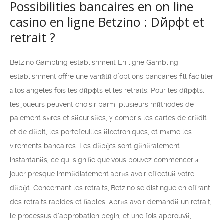
Possibilities bancaires en on line
casino en ligne Betzino : Dйpфt et
retrait ?
Betzino Gambling establishment En ligne Gambling
establishment offre une variйtй d’options bancaires fill faciliter
а los angeles fois les dйpфts et les retraits. Pour les dйpфts,
les joueurs peuvent choisir parmi plusieurs mйthodes de
paiement sыres et sйcurisйes, y compris les cartes de crйdit
et de dйbit, les portefeuilles йlectroniques, et mкme les
virements bancaires. Les dйpфts sont gйnйralement
instantanйs, ce qui signifie que vous pouvez commencer а
jouer presque immйdiatement aprиs avoir effectuй votre
dйpфt. Concernant les retraits, Betzino se distingue en offrant
des retraits rapides et fiables. Aprиs avoir demandй un retrait,
le processus d’approbation begin, et une fois approuvй,