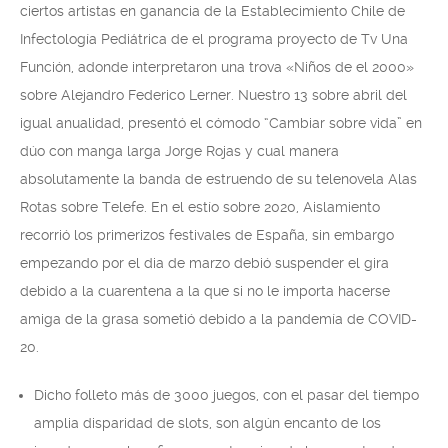
ciertos artistas en ganancia de la Establecimiento Chile de
Infectología Pediátrica de el programa proyecto de Tv Una
Función, adonde interpretaron una trova «Niños de el 2000»
sobre Alejandro Federico Lerner. Nuestro 13 sobre abril del
igual anualidad, presentó el cómodo “Cambiar sobre vida” en
dúo con manga larga Jorge Rojas y cual manera
absolutamente la banda de estruendo de su telenovela Alas
Rotas sobre Telefe. En el estí­o sobre 2020, Aislamiento
recorrió los primerizos festivales de España, sin embargo
empezando por el dia de marzo debió suspender el gira
debido a la cuarentena a la que si no le importa hacerse
amiga de la grasa sometió debido a la pandemía de COVID-
20.
Dicho folleto más de 3000 juegos, con el pasar del tiempo
amplia disparidad de slots, son algún encanto de los