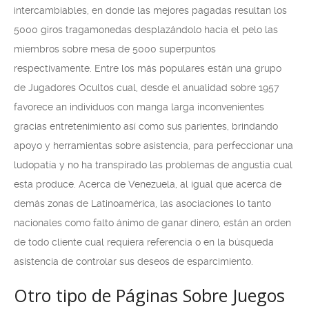
intercambiables, en donde las mejores pagadas resultan los
5000 giros tragamonedas desplazándolo hacia el pelo las
miembros sobre mesa de 5000 superpuntos
respectivamente. Entre los más populares están una grupo
de Jugadores Ocultos cual, desde el anualidad sobre 1957
favorece an individuos con manga larga inconvenientes
gracias entretenimiento así­ como sus parientes, brindando
apoyo y herramientas sobre asistencia, para perfeccionar una
ludopatía y no ha transpirado las problemas de angustia cual
esta produce. Acerca de Venezuela, al igual que acerca de
demás zonas de Latinoamérica, las asociaciones lo tanto
nacionales como falto ánimo de ganar dinero, están an orden
de todo cliente cual requiera referencia o en la búsqueda
asistencia de controlar sus deseos de esparcimiento.
Otro tipo de Páginas Sobre Juegos