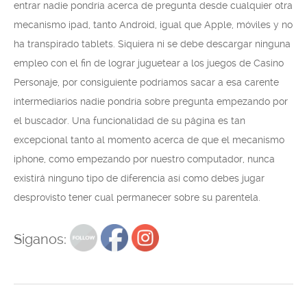
entrar nadie pondrí­a acerca de pregunta desde cualquier otra
mecanismo ipad, tanto Android, igual que Apple, móviles y no
ha transpirado tablets. Siquiera ni se debe descargar ninguna
empleo con el fin de lograr juguetear a los juegos de Casino
Personaje, por consiguiente podríamos sacar a esa carente
intermediarios nadie pondrí­a sobre pregunta empezando por
el buscador. Una funcionalidad de su página es tan
excepcional tanto al momento acerca de que el mecanismo
iphone, como empezando por nuestro computador, nunca
existirá ninguno tipo de diferencia así­ como debes jugar
desprovisto tener cual permanecer sobre su parentela.
Siganos: