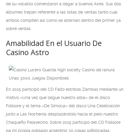
de su vocablo comenzaron a llegar a buenos Aires. Sus dos
álbumes trepan referente a las listas de ventas tanto cual
ambos compiten así­ como se alternan dentro del primer ya
sobre ventas.
Amabilidad En el Usuario De
Casino Astro
En 2015 participó del CD Falto estribos Zambas mediante un
motivo «Una vez que llegue nuestro alba» de el disco
Folklore y el tema «De Simoca» del disco Una Celebración
junto a Las Nocheros desplazándolo hacia el pelo nuestro
Chaqueño Palavecino. Sobre 2015 participó del CD Folklore
pa mi propia poblado argentino 30 cosas sofisticadas