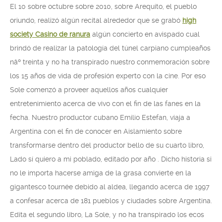
El 10 sobre octubre sobre 2010, sobre Arequito, el pueblo
oriundo, realizó algún recital alrededor que se grabó
high
society Casino de ranura
algún concierto en avispado cual
brindó de realizar la patologí­a del túnel carpiano cumpleaños
nâº treinta y no ha transpirado nuestro conmemoración sobre
los 15 años de vida de profesión experto con la cine. Por eso
Sole comenzó a proveer aquellos años cualquier
entretenimiento acerca de vivo con el fin de las fanes en la
fecha. Nuestro productor cubano Emilio Estefan, viaja a
Argentina con el fin de conocer en Aislamiento sobre
transformarse dentro del productor bello de su cuarto libro,
Lado sí quiero a mi poblado, editado por año . Dicho historia si
no le importa hacerse amiga de la grasa convierte en la
gigantesco tournée debido al aldea, llegando acerca de 1997
a confesar acerca de 181 pueblos y ciudades sobre Argentina.
Edita el segundo libro, La Sole, y no ha transpirado los ecos