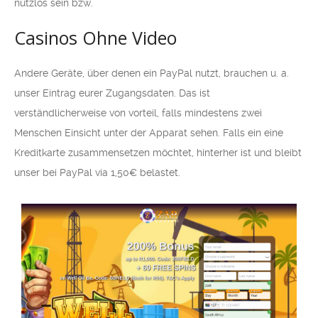
nutzlos sein bzw.
Casinos Ohne Video
Andere Geräte, über denen ein PayPal nutzt, brauchen u. a.
unser Eintrag eurer Zugangsdaten. Das ist
verständlicherweise von vorteil, falls mindestens zwei
Menschen Einsicht unter der Apparat sehen. Falls ein eine
Kreditkarte zusammensetzen möchtet, hinterher ist und bleibt
unser bei PayPal via 1,50€ belastet.