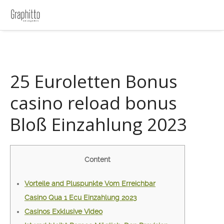
25 Euroletten Bonus
casino reload bonus
Bloß Einzahlung 2023
Content
Vorteile and Pluspunkte Vom Erreichbar
Casino Qua 1 Ecu Einzahlung 2023
Casinos Exklusive Video