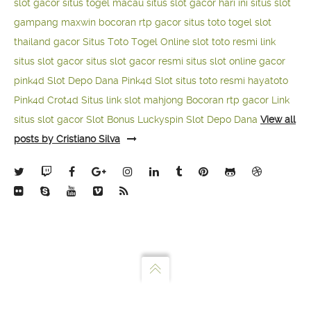
slot gacor
situs togel macau
situs slot gacor hari ini
situs slot
gampang maxwin
bocoran rtp gacor
situs toto togel
slot
thailand gacor
Situs Toto Togel Online
slot toto resmi
link
situs slot gacor
situs slot gacor resmi
situs slot online gacor
pink4d
Slot Depo Dana
Pink4d Slot
situs toto resmi
hayatoto
Pink4d
Crot4d
Situs link slot mahjong
Bocoran rtp gacor
Link
situs slot gacor
Slot Bonus Luckyspin
Slot Depo Dana
View all
posts by Cristiano Silva