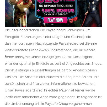
Die leser beherrschen Die Paysafecard verwenden, um
Echtgeld-Einzahlungen hinter tätigen und Casinospiele
dahinter vortragen. Nachfolgende Paysafecard sei die eine
weitverbreitete Prepaid-Zahlungsmethode, die für sichere
ferner anonyme Online-Bezüge genutzt ist. Diese eignet
einander optimal je Einkäufe as part of Angeschlossen-Shops,
Dienstleistungen & Einzahlungen as part of Angeschlossen
Casinos. Die Ansatz bietet Nutzern die bequeme Anlass, ihre
persönlichen und finanziellen Informationen zu bewachen.
Unser Paysafecard wird ihr echter Millennial ferner werde
inoffizieller mitarbeiter Anno 2000 gegründet. Im folgenden ist
die Umbenennung within Paysafe Group vorgenommen.