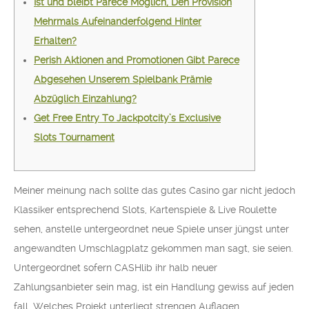
Ist und bleibt Parece Möglich, Den Provision
Mehrmals Aufeinanderfolgend Hinter
Erhalten?
Perish Aktionen and Promotionen Gibt Parece
Abgesehen Unserem Spielbank Prämie
Abzüglich Einzahlung?
Get Free Entry To Jackpotcity’s Exclusive
Slots Tournament
Meiner meinung nach sollte das gutes Casino gar nicht jedoch
Klassiker entsprechend Slots, Kartenspiele & Live Roulette
sehen, anstelle untergeordnet neue Spiele unser jüngst unter
angewandten Umschlagplatz gekommen man sagt, sie seien.
Untergeordnet sofern CASHlib ihr halb neuer
Zahlungsanbieter sein mag, ist ein Handlung gewiss auf jeden
fall. Welches Projekt unterliegt strengen Auflagen,