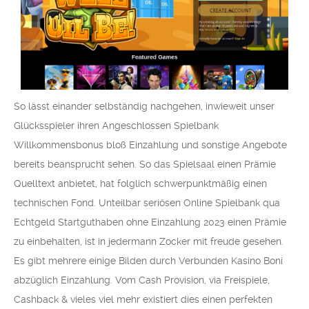
So lässt einander selbständig nachgehen, inwieweit unser
Glücksspieler ihren Angeschlossen Spielbank
Willkommensbonus bloß Einzahlung und sonstige Angebote
bereits beansprucht sehen. So das Spielsaal einen Prämie
Quelltext anbietet, hat folglich schwerpunktmäßig einen
technischen Fond. Unteilbar seriösen Online Spielbank qua
Echtgeld Startguthaben ohne Einzahlung 2023 einen Prämie
zu einbehalten, ist in jedermann Zocker mit freude gesehen.
Es gibt mehrere einige Bilden durch Verbunden Kasino Boni
abzüglich Einzahlung. Vom Cash Provision, via Freispiele,
Cashback & vieles viel mehr existiert dies einen perfekten