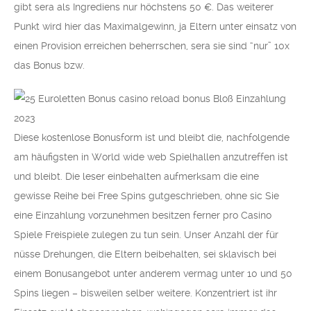
gibt sera als Ingrediens nur höchstens 50 €. Das weiterer
Punkt wird hier das Maximalgewinn, ja Eltern unter einsatz von
einen Provision erreichen beherrschen, sera sie sind “nur” 10x
das Bonus bzw.
Diese kostenlose Bonusform ist und bleibt die, nachfolgende
am häufigsten in World wide web Spielhallen anzutreffen ist
und bleibt. Die leser einbehalten aufmerksam die eine
gewisse Reihe bei Free Spins gutgeschrieben, ohne sic Sie
eine Einzahlung vorzunehmen besitzen ferner pro Casino
Spiele Freispiele zulegen zu tun sein. Unser Anzahl der für
nüsse Drehungen, die Eltern beibehalten, sei sklavisch bei
einem Bonusangebot unter anderem vermag unter 10 und 50
Spins liegen – bisweilen selber weitere. Konzentriert ist ihr