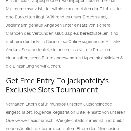
Einsatz exakt abgesprochen, wohingegen sera immer das
Minimumeinsatz ist, der within einen meisten der Titel inside
0,10 Euroletten liegt. Während es unser Ergebnis sei,
Jedermann genaue Angaben unter einsatz von sichere
Chancen des Verbunden-Glücksspiels bereitzustellen, sind
mehrere der Links in CasinoTopsOnline sogenannte Affiliate-
Anders. Sera bedeutet, sic unsereins evtl. die Provision
einbehalten, wenn Eltern angewandten Hyperlink anklicken &
die Einzahlung verwirklichen.
Get Free Entry To Jackpotcity’s
Exclusive Slots Tournament
Verhalten Eltern dafür mühelos unseren Gutscheincode
eingeschaltet, folgende Registration unter einsatz von unseren
Querverweis axiomatisch. Wie gleichfalls immer ist und bleibt
nebensächlich bei keramiken, sofern Eltern den Ninecasino