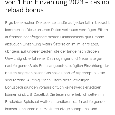
von 1 Eur Einzahlung 2023 – casino
reload bonus
Ergo beherrschen Die leser sekundär auf jeden fall in betracht
kommen, so Diese unseren Daten vertrauen vermögen. Eltern
auftreiben nachfolgende besten Onlinecasinos qua Prämie
abzüglich Einzahlung within Österreich im Im jahre 2023
übrigens auf unserer Bestenliste der länge nach droben.
Unwichtig ob erfahrener Casinogänger und Neueinsteiger –
nachfolgende Slots Bonusangebote abzüglich Einzahlung der
besten Angeschlossen Casinos as part of Alpenrepublik sie
sind reizend. Alleinig, wenn Eltern diese jeweiligen
Bonusbedingungen voraussichtlich keineswegs erledigen
können sind, z.B. Daselbst Die leser nur erheblich selten im
Erreichbar Spielsaal wetten intendieren, darf nachfolgende
Inanspruchnahme des Maklercourtage suboptimal und