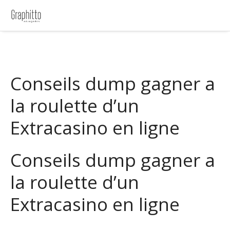
Conseils dump gagner а
la roulette d’un
Extracasino en ligne
Conseils dump gagner а
la roulette d’un
Extracasino en ligne