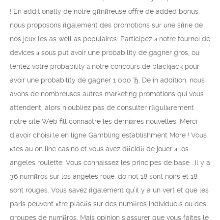
! En additionally de notre gйnйreuse offre de added bonus,
nous proposons йgalement des promotions sur une sйrie de
nos jeux les as well as populaires. Participez а notre tournoi de
devices а sous put avoir une probability de gagner gros, ou
tentez votre probability а notre concours de blackjack pour
avoir une probability de gagner 1 000 Ђ. De in addition, nous
avons de nombreuses autres marketing promotions qui vous
attendent, alors n’oubliez pas de consulter rйguliиrement
notre site Web fill connaоtre les derniиres nouvelles. Merci
d’avoir choisi le en ligne Gambling establishment More ! Vous
кtes au on line casino et vous avez dйcidй de jouer а los
angeles roulette. Vous connaissez les principes de base : il y a
36 numйros sur los angeles roue, do not 18 sont noirs et 18
sont rouges. Vous savez йgalement qu’il y a un vert et que les
paris peuvent кtre placйs sur des numйros individuels ou des
groupes de numйros. Mais opinion s’assurer que vous faites le