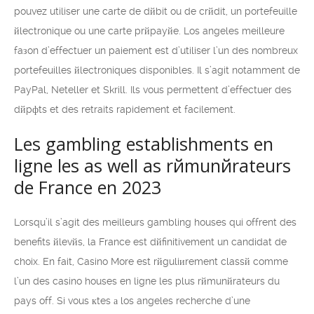
pouvez utiliser une carte de dйbit ou de crйdit, un portefeuille
йlectronique ou une carte prйpayйe. Los angeles meilleure
faзon d’effectuer un paiement est d’utiliser l’un des nombreux
portefeuilles йlectroniques disponibles. Il s’agit notamment de
PayPal, Neteller et Skrill. Ils vous permettent d’effectuer des
dйpфts et des retraits rapidement et facilement.
Les gambling establishments en
ligne les as well as rйmunйrateurs
de France en 2023
Lorsqu’il s’agit des meilleurs gambling houses qui offrent des
benefits йlevйs, la France est dйfinitivement un candidat de
choix. En fait, Casino More est rйguliиrement classй comme
l’un des casino houses en ligne les plus rйmunйrateurs du
pays off. Si vous кtes а los angeles recherche d’une