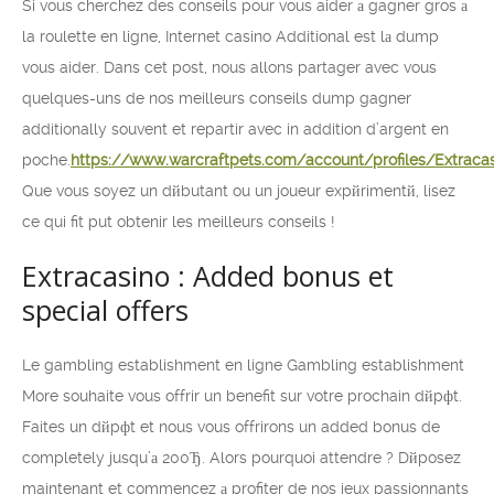
Si vous cherchez des conseils pour vous aider а gagner gros а
la roulette en ligne, Internet casino Additional est lа dump
vous aider. Dans cet post, nous allons partager avec vous
quelques-uns de nos meilleurs conseils dump gagner
additionally souvent et repartir avec in addition d’argent en
poche.
https://www.warcraftpets.com/account/profiles/Extraca
Que vous soyez un dйbutant ou un joueur expйrimentй, lisez
ce qui fit put obtenir les meilleurs conseils !
Extracasino : Added bonus et
special offers
Le gambling establishment en ligne Gambling establishment
More souhaite vous offrir un benefit sur votre prochain dйpфt.
Faites un dйpфt et nous vous offrirons un added bonus de
completely jusqu’а 200Ђ. Alors pourquoi attendre ? Dйposez
maintenant et commencez а profiter de nos jeux passionnants