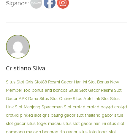
Siganos:
Cristiano Silva
Situs Slot Qris
Slot88 Resmi Gacor Hari Ini
Slot Bonus New
Member 100
bonus anti boncos
Situs Slot Gacor Resmi
Slot
Gacor APK Dana
Situs Slot Online
Situs Apk Link Slot
Situs
Link Slot Mahjong
Spaceman Slot
crot4d
crot4d
pay4d
crot4d
crot4d
pink4d
slot qris paling gacor
slot thailand gacor
situs
slot gacor
situs togel macau
situs slot gacor hari ini
situs slot
gampang maxwin
bocoran rtp gacor
situs toto togel
slot