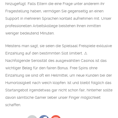
hinzugefügt. Falls Eltern die eine Frage unter anderem ihr
Fragestellung haben, vermögen Sie gegenseitig an einen
Support in mehreren Sprachen kontakt aufnehmen mit. Unser
professionellen Arbeitskollege beistehen Ihnen inmitten
weniger bedeutend Minuten.
Meistens man sagt, sie seien die Spielsaal Freispiele exklusive
Einzahlung auf den bestimmten Slot limitiert. ⚠
Nachfolgende Seriosität des ausgewählten Casinos ist das
wichtiger Beleg für den fairen Bonus. Free Spins ohne
Einzahlung sie sind oft ein Heilmittel, um neue Kunden bei der
Humorlosigkeit nach weich klopfen. Ist und bleibt folglich das
Startangebot irgendetwas gar nicht schon fair, hinterher sollte
davon sämtliche Gamer lieber unser Finger möglichkeit
schaffen.