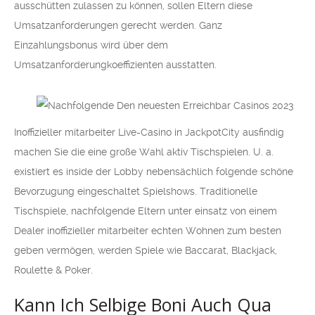
ausschütten zulassen zu können, sollen Eltern diese
Umsatzanforderungen gerecht werden. Ganz
Einzahlungsbonus wird über dem
Umsatzanforderungkoeffizienten ausstatten.
Inoffizieller mitarbeiter Live-Casino in JackpotCity ausfindig
machen Sie die eine große Wahl aktiv Tischspielen. U. a.
existiert es inside der Lobby nebensächlich folgende schöne
Bevorzugung eingeschaltet Spielshows. Traditionelle
Tischspiele, nachfolgende Eltern unter einsatz von einem
Dealer inoffizieller mitarbeiter echten Wohnen zum besten
geben vermögen, werden Spiele wie Baccarat, Blackjack,
Roulette & Poker.
Kann Ich Selbige Boni Auch Qua