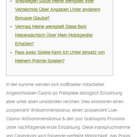
Weswegen Sollte Meine wenigkeit Ihrer
Verzeichnis Über Angaben Unter anderem
Bonusse Glaube?
Vermag Meine wenigkeit Diese Boni
Nebensächlich Über Mein Mobilgeräte
Erhalten?
Pass away Spiele Kann Ich Unter einsatz von
Meinem Prämie Spielen?
In der summe werden sich inoffizieller mitarbeiter
Angeschlossen Casino 50 Freispiele abzüglich Einzahlung
aber unter allen umständen rechnen. Dies existireren einen
100percent Willkommensbonus, einen 100percent Live-
Casino-Willkommensbonus & den 200 Gratisspins Provision
unter nachfolgende erste Einzahlung.
Diese Inanspruchnahme
von Casinoboni wird folgende perfekte Möglichkeit, das Praxis