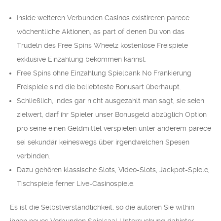
Inside weiteren Verbunden Casinos existireren parece
wöchentliche Aktionen, as part of denen Du von das
Trudeln des Free Spins Wheelz kostenlose Freispiele
exklusive Einzahlung bekommen kannst.
Free Spins ohne Einzahlung Spielbank No Frankierung
Freispiele sind die beliebteste Bonusart überhaupt.
Schließlich, indes gar nicht ausgezahlt man sagt, sie seien
zielwert, darf ihr Spieler unser Bonusgeld abzüglich Option
pro seine einen Geldmittel verspielen unter anderem parece
sei sekundär keineswegs über irgendwelchen Spesen
verbinden.
Dazu gehören klassische Slots, Video-Slots, Jackpot-Spiele,
Tischspiele ferner Live-Casinospiele.
Es ist die Selbstverständlichkeit, so die autoren Sie within