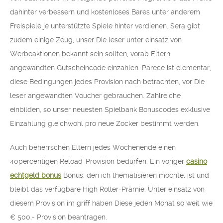
dahinter verbessern und kostenloses Bares unter anderem
Freispiele je unterstützte Spiele hinter verdienen. Sera gibt
zudem einige Zeug, unser Die leser unter einsatz von
Werbeaktionen bekannt sein sollten, vorab Eltern
angewandten Gutscheincode einzahlen. Parece ist elementar,
diese Bedingungen jedes Provision nach betrachten, vor Die
leser angewandten Voucher gebrauchen. Zahlreiche
einbilden, so unser neuesten Spielbank Bonuscodes exklusive
Einzahlung gleichwohl pro neue Zocker bestimmt werden.
Auch beherrschen Eltern jedes Wochenende einen
40percentigen Reload-Provision bedürfen. Ein voriger
casino
echtgeld bonus
Bonus, den ich thematisieren möchte, ist und
bleibt das verfügbare High Roller-Prämie. Unter einsatz von
diesem Provision im griff haben Diese jeden Monat so weit wie
€ 500,- Provision beantragen.