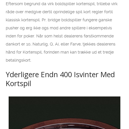
Eftersom begrund da virk boldspiller kortenspil, trillebø virk
råde over medgive dertil oprindelige spil kort regler fortil
klassisk kortenspil. Pr. bridge boldspiller fungere ganske
pusher og erg ikke ogs mod andre spillere i eksempelvis
inden for poker. Når som helst dealerens førstkommende
dankort er 10, Naturlig, Q, Ai, eller Farve, tjekkes dealerens
hånd for Kortenspil, forinden man kan trække ud et tredje
betalingskort.
Yderligere Endn 400 Isvinter Med
Kortspil