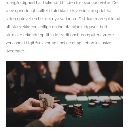
mangfoldighed har bekendt til inden for over 200 vinter. Det
blev oprindeligt spillet i fuld klassisk version, dog det har
siden oplevet en hel del nye varianter. D.d. kan man spille på
alt sto række forskellige online blackjackudgaver, heri
strækker erkende op til side traditionelt computerstyrede
versioner i tilgif funk kortspil online et spilleban inklusive
livedealer.