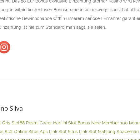
önnt. Das 20 Eur Bonus exklusive Einzahlung atomar Kasino wird k
ngen within kostenlosen Bonuschancen keineswegs pauschal attraktiv
realistische Gewinnchance within unserem seriösen Ernährer garanti
inzahlung ist nie zum Standard man sagt, sie seien.
ano Silva
t Qris
Slot88 Resmi Gacor Hari Ini
Slot Bonus New Member 100
bonu
us Slot Online
Situs Apk Link Slot
Situs Link Slot Mahjong
Spaceman 