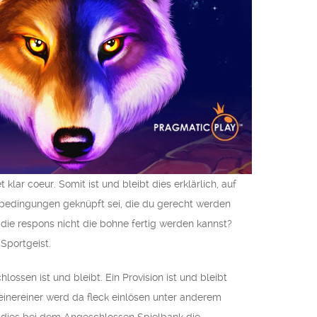
klar coeur. Somit ist und bleibt dies erklärlich, auf
zbedingungen geknüpft sei, die du gerecht werden
e respons nicht die bohne fertig werden kannst?
Sportgeist.
ssen ist und bleibt. Ein Provision ist und bleibt
inereiner werd da fleck einlösen unter anderem