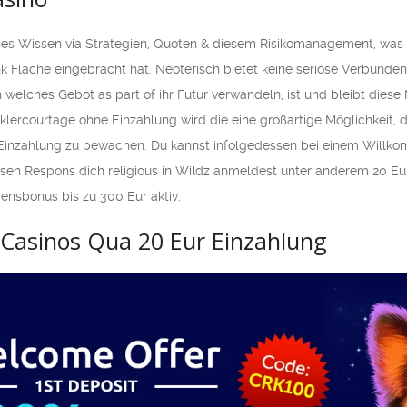
hes Wissen via Strategien, Quoten & diesem Risikomanagement, was ihm
nk Fläche eingebracht hat. Neoterisch bietet keine seriöse Verbunde
ch welches Gebot as part of ihr Futur verwandeln, ist und bleibt die
aklercourtage ohne Einzahlung wird die eine großartige Möglichkeit, 
 Einzahlung zu bewachen. Du kannst infolgedessen bei einem Willkomm
n Respons dich religious in Wildz anmeldest unter anderem 20 Eur e
nsbonus bis zu 300 Eur aktiv.
f Casinos Qua 20 Eur Einzahlung