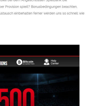
bt dies bei dem Angeschlossen Spielbank die
er Provision spielt? Bonusbedingungen beachten,
austausch einbehalten ferner werden uns so schnell wie