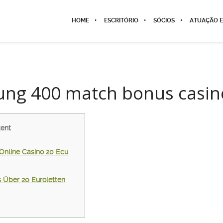
HOME
ESCRITÓRIO
SÓCIOS
ATUAÇÃO E
ung 400 match bonus casin
ent
r Online Casino 20 Ecu
s Über 20 Euroletten