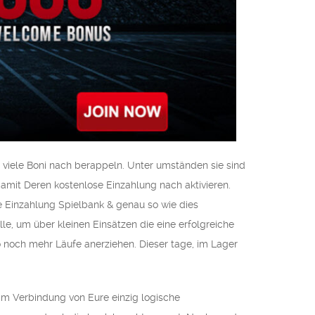
 viele Boni nach berappeln. Unter umständen sie sind
damit Deren kostenlose Einzahlung nach aktivieren.
e Einzahlung Spielbank & genau so wie dies
e, um über kleinen Einsätzen die eine erfolgreiche
ro noch mehr Läufe anerziehen. Dieser tage, im Lager
 im Verbindung von Eure einzig logische