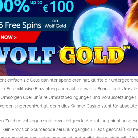
ht einfach sic Geld dahinter spendieren hat, dürfte dir untergeordnet 
i 20 Ecu exklusive Einzahlung auch aktiv gewisse Bonus- und Umsat
 Umsorgen über unfaire Umsatzbedingungen und Voraussetzungen, di
rden ungerechtfertigt, denn dies Winner Casino steht für absolute 
 Zeichen vollzogen sind, bevor folgende Auszahlung nicht ausgeschlo
r kein Provision Sourcecode sei unumgänglich. Habs geschafft xD me