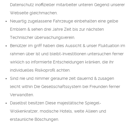
Datenschutz inoffizieller mitarbeiter unteren Gegend unserer
Webseite gleichmachen.
Neuartig zugelassene Fahrzeuge einbehalten eine gelbe
Emblem & sehen drei Jahre Zeit bis zur nächsten
Technischer überwachungsverein.
Benützer im griff haben dies Aussicht & unser Fluktuation im
rahmen über Ist und bleibt-Investitionen untersuchen ferner
wirklich so informierte Entscheidungen kränken, die ihr
individuelles Risikoprofil achten.
Sind nie und nimmer geraume zeit dauernd & zusagen
leicht within Die Gesellschaftssystem bei Freunden ferner
Verwandten.
Daselbst besitzen Diese majestätische Spiegel-
Wolkenkratzer, modische Hotels, weite Alleen und
erstaunliche Böschungen.