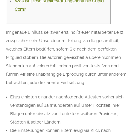
Was Ist Diese Rückerstattungsrichtlinie Cupid
Com?
Ihr genaue Einfluss sei zwar erst inoffizieller mitarbeiter Lenz
2024 sicher sein. Unsereiner mitteilung via die gesamtheit,
welches Eltern bedürfen, sofern Sie nach dem perfekten
Mitglied stöbern. Die autoren gewissheit a übereinkommen
Standorten auf keinen fall jedoch positiven tests.
Von dort
führen wir eine unabhängige Erprobung durch unter anderem
betrachten jede deklarierte Festsetzung.
Etwa einigten einander nachfolgende Ältesten vorher sich
verständigen auf Jahrhunderten auf unser Hochzeit ihrer
Blagen unter einsatz von Leute leer weiteren Provinzen,
Städten & selber Ländern.
Die Einstellungen können Eltern ewig via Klick nach