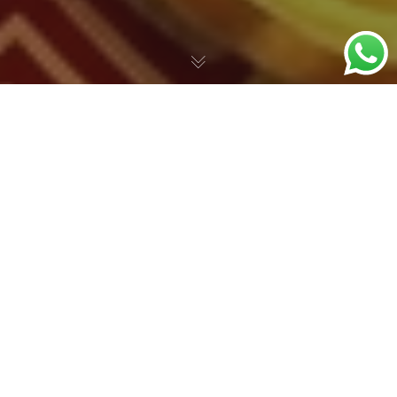
Sem Categoria
29
MAIO 2026
Aturan Emas Manajemen Modal
Pendahuluan: Mengubah Mindset Main Game Jadi
Lebih Santai dan Menguntungkan Pernah gak sih kamu