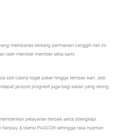
yang membahas tentang permainan canggih hari ini.
akan oleh member member setia kami.
a slot casino togel poker hingga tembak ikan. Jadi
rdapat jackpot progresif juga bagi kalian yang sering
memberikan pelayanan terbaik serta dilengkapi
em fairplay & lisensi PAGCOR sehingga rasa nyaman