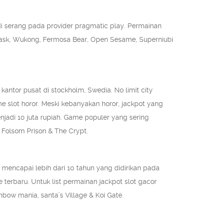
i serang pada provider pragmatic play. Permainan
 Mask, Wukong, Fermosa Bear, Open Sesame, Superniubi
 kantor pusat di stockholm, Swedia. No limit city
 slot horor. Meski kebanyakan horor, jackpot yang
jadi 10 juta rupiah. Game populer yang sering
 Folsom Prison & The Crypt.
 mencapai lebih dari 10 tahun yang didirikan pada
terbaru. Untuk list permainan jackpot slot gacor
nbow mania, santa’s Village & Koi Gate.