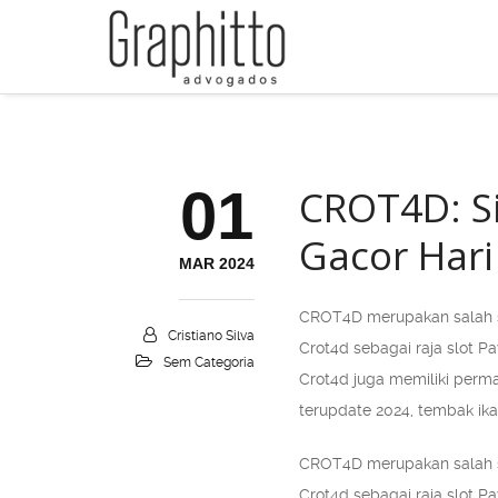
01
CROT4D: Si
Gacor Hari 
MAR 2024
CROT4D merupakan salah satu
Cristiano Silva
Crot4d sebagai raja slot P
Sem Categoria
Crot4d juga memiliki perma
terupdate 2024, tembak ikan
CROT4D merupakan salah satu
Crot4d sebagai raja slot 