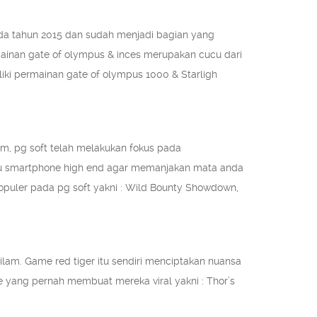
ada tahun 2015 dan sudah menjadi bagian yang
inan gate of olympus & inces merupakan cucu dari
iki permainan gate of olympus 1000 & Starligh
lam, pg soft telah melakukan fokus pada
au smartphone high end agar memanjakan mata anda
opuler pada pg soft yakni : Wild Bounty Showdown,
lam. Game red tiger itu sendiri menciptakan nuansa
 yang pernah membuat mereka viral yakni : Thor’s