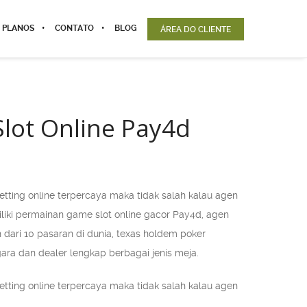
 PLANOS
CONTATO
BLOG
ÁREA DO CLIENTE
Slot Online Pay4d
betting online terpercaya maka tidak salah kalau agen
liki permainan game slot online gacor Pay4d, agen
 dari 10 pasaran di dunia, texas holdem poker
gara dan dealer lengkap berbagai jenis meja.
betting online terpercaya maka tidak salah kalau agen