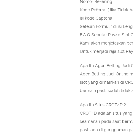
Nomor Rekening
Kode Referral (Jika Tidak 
Isi kode Captcha
Setelah Formulir di isi L
F.A.Q Seputar Pay4d Slot 
Kami akan menjelaskan per
Untuk menjadi raja slot P
Apa Itu Agen Betting Judi O
Agen Betting Judi Online m
slot yang dimainkan di CRO
bermain pasti sudah tidak 
Apa Itu Situs CROT4D ?
CROT4D adalah situs yang 
keamanan pada saat bermai
pasti ada di genggaman par