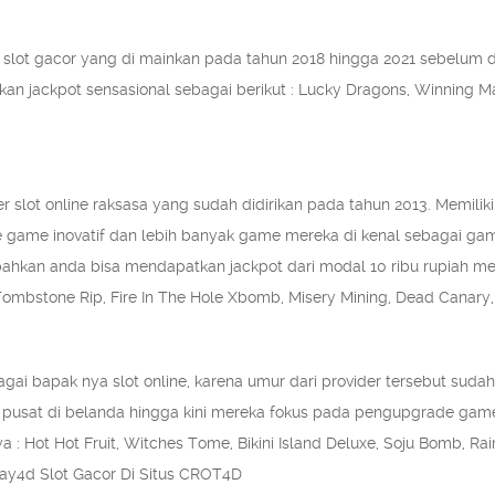
lot gacor yang di mainkan pada tahun 2018 hingga 2021 sebelum d
kan jackpot sensasional sebagai berikut : Lucky Dragons, Winning
r slot online raksasa yang sudah didirikan pada tahun 2013. Memiliki
game inovatif dan lebih banyak game mereka di kenal sebagai game
bahkan anda bisa mendapatkan jackpot dari modal 10 ribu rupiah men
ombstone Rip, Fire In The Hole Xbomb, Misery Mining, Dead Canary,
gai bapak nya slot online, karena umur dari provider tersebut sudah
r pusat di belanda hingga kini mereka fokus pada pengupgrade game 
: Hot Hot Fruit, Witches Tome, Bikini Island Deluxe, Soju Bomb, Rai
Pay4d Slot Gacor Di Situs CROT4D