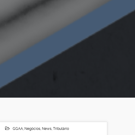
GGAA
,
Negócios
,
News
,
Tributário